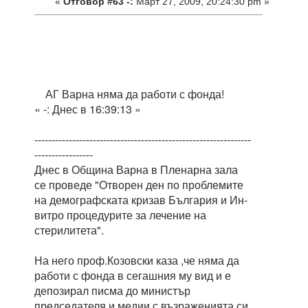
«
Отговор #63 -:
Март 27, 2009, 20:24:30 pm »
АГ Варна няма да работи с фонда!
« -: Днес в 16:39:13 »
---------------------------------------------------------------
-----------------
Днес в Община Варна в Пленарна зала
се проведе "Отворен ден по проблемите
на демографската кризав България и Ин-
витро процедурите за лечение на
стерилитета".
На него проф.Козовски каза ,че няма да
работи с фонда в сегашния му вид и е
депозирал писма до министър
председателя и медии с възраженията си.