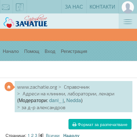
ЗА НАС
КОНТАКТИ
Tog
zachatie@gmail.com
facebook
nav
Начало
Помощ
Вход
Регистрация
www.zachatie.org
Справочник
Адреси на клиники, лаборатории, лекари
(Модератори:
dani_ j
,
Nedda
)
за д-р александров
Формат за разпечатване
Страници:
1
2
3
[
]
Всички
4
Надолу