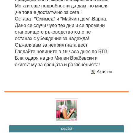
Мога и още подробности да дам ,но мисля
,че това е достатъчно за сега !
Остават "Олимед" и "Майчин дом"-Варна.
Дано се случи чудо тез дни и си промени
становището ръководството,но не
останах с убеждение за надежда!
Съжалявам за неприятната вест
Гледайте новините в 19 часа днес по БТВ!
Благодаря на д-р Милен Врабевски и
екипът му за срещата и разясненията!
Активен
pepssi