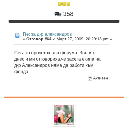
358
Re: за д-р александров
«
Отговор #64 -:
Март 27, 2009, 20:29:18 pm »
Сега го прочетох във форума. Звънях
днес и ми отговориха,че засега екипа на
д-р Александров няма да работи към
фонда.
Активен