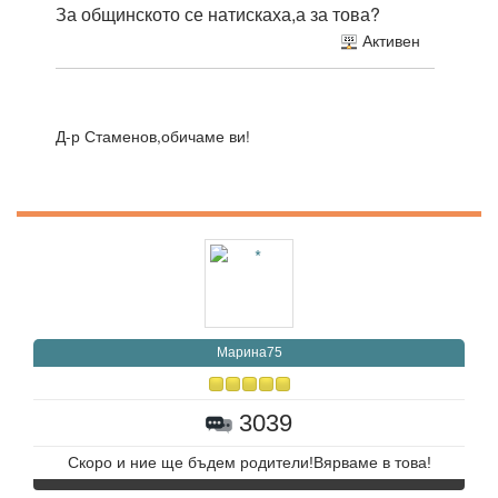
За общинското се натискаха,а за това?
Активен
Д-р Стаменов,обичаме ви!
Марина75
3039
Скоро и ние ще бъдем родители!Вярваме в това!