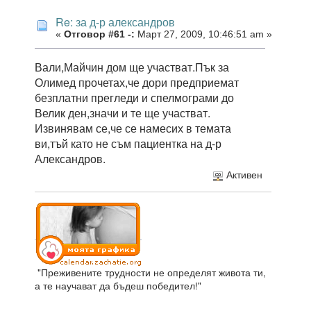
Re: за д-р александров
«
Отговор #61 -:
Март 27, 2009, 10:46:51 am »
Вали,Майчин дом ще участват.Пък за
Олимед прочетах,че дори предприемат
безплатни прегледи и спелмограми до
Велик ден,значи и те ще участват.
Извинявам се,че се намесих в темата
ви,тъй като не съм пациентка на д-р
Александров.
Активен
"Преживените трудности не определят живота ти,
а те научават да бъдеш победител!"