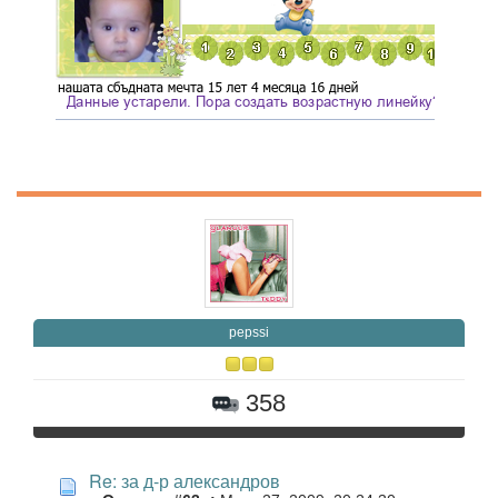
pepssi
358
Re: за д-р александров