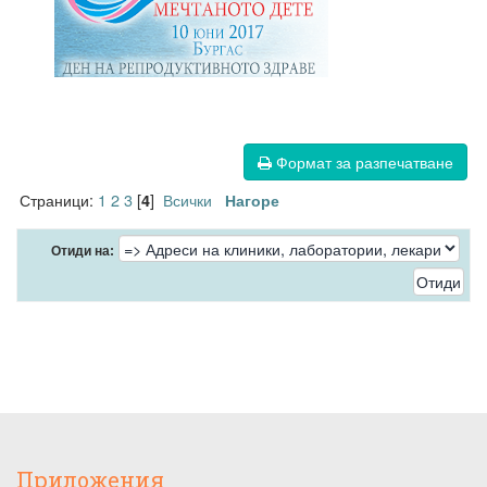
Формат за разпечатване
Страници:
1
2
3
[
]
Всички
4
Нагоре
Отиди на:
Приложения