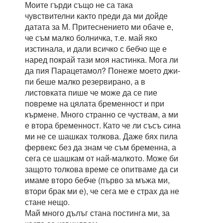
Моите гърди също не са така
чувствителни както преди да ми дойде
датата за М. Притеснението ми обаче е,
че съм малко болничка, т.е. май яко
изстинала, и дали всичко с бебчо ще е
наред покрай тази моя настинка. Мога ли
да пия Парацетамол? Понеже моето джи-
пи беше малко резервирано, а в
листовката пише че може да се пие
повреме на цялата бременност и при
кърмене. Много странно се чуствам, а ми
е втора бременност. Като че ли съсъ сина
ми не се шашках толкова. Даже бях пила
фервекс без да знам че съм бременна, а
сега се шашкам от най-малкото. Може би
защото толкова време се опитваме да си
имаме второ бебче (първо за мъжа ми,
втори брак ми е), че сега ме е страх да не
стане нещо.
Май много дълъг стана постинга ми, за