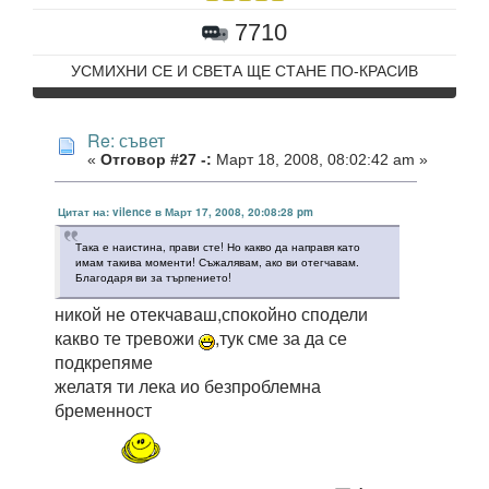
7710
УСМИХНИ СЕ И СВЕТА ЩЕ СТАНЕ ПО-КРАСИВ
Re: съвет
«
Отговор #27 -:
Март 18, 2008, 08:02:42 am »
Цитат на: vilence в Март 17, 2008, 20:08:28 pm
Така е наистина, прави сте! Но какво да направя като
имам такива моменти! Съжалявам, ако ви отегчавам.
Благодаря ви за търпението!
никой не отекчаваш,спокойно сподели
какво те тревожи
,тук сме за да се
подкрепяме
желатя ти лека ио безпроблемна
бременност