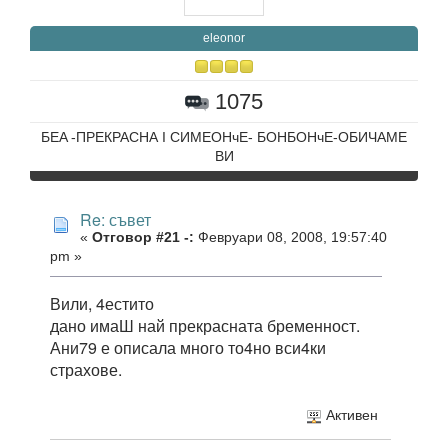
eleonor
1075
БEA -ПРЕКРАСНА I CИМЕОНчЕ- БОНБОНчЕ-ОБИЧАМЕ
ВИ
Re: съвет
«
Отговор #21 -:
Февруари 08, 2008, 19:57:40
pm »
Вили, 4естито
дано имаШ най прекрасната бременност.
Ани79 е описала много то4но вси4ки
страхове.
Активен