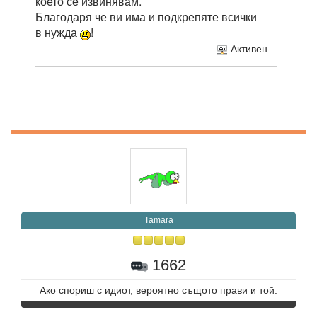
което се извинявам.
Благодаря че ви има и подкрепяте всички
в нужда
!
Активен
Tamara
1662
Ако спориш с идиот, вероятно същото прави и той.