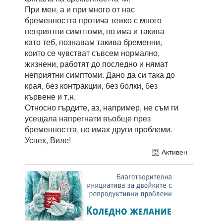
При мен, а и при много от нас
бременността протича тежко с много
неприятни симптоми, но има и такива
като теб, познавам такива бременни,
които се чувстват съвсем нормално,
жизнени, работят до последно и нямат
неприятни симптоми. Дано да си така до
края, без контракции, без болки, без
кървене и т.н.
Относно гърдите, аз, например, не съм ги
усещала напрегнати въобще през
бременността, но имах други проблеми.
Успех, Виле!
Активен