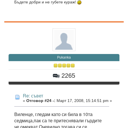
Бъдете добри и не губете кураж!
Pukanka
2265
Re: съвет
«
Отговор #24 -:
Март 17, 2008, 15:14:51 pm »
Виленце, гледам като си била в 10та
седмица,пак са те притеснявали гърдите
че омекват.Очевидно тогава си се