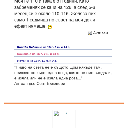
Моят е 110 и така е от години. Като
забременях се качи на 126, а след 5-6
месец си е около 110-115. Желязо пих
само 1 седмица по съвет на моя док и
ефект нямаше.
Активен
"Нищо на света не е същото щом някъде там,
неизвестно къде, една овца, която не сме виждали,
е изяла или не е изяла една роза..."
Антоан дьо Сент Екзюпери