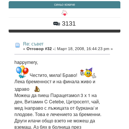
синьо кокиче
3131
Re: съвет
«
Отговор #32 -:
Март 18, 2008, 16:44:23 pm »
happymery,
Честито, мила! Браво!
Лека бременност и на финала живо и
здраво
Можеш да пиеш Парацетамол 3 х 1 на
ден, Витамин C Cetebe, Цитросепт, чай,
мед /направо с лъжицата от буркана/ и
плодове. Това е лечението за бременни.
Други илачи общо взето не можеш да
вземаш. Аз бях в болница през