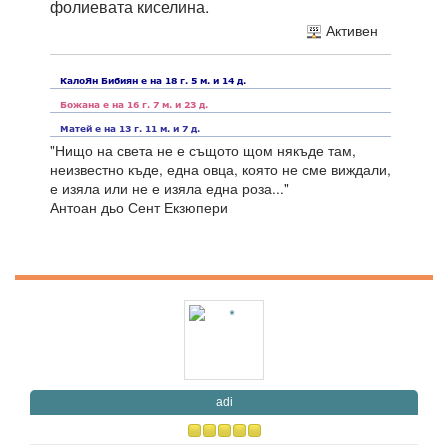
фолиевата киселина.
Активен
"Нищо на света не е същото щом някъде там,
неизвестно къде, една овца, която не сме виждали,
е изяла или не е изяла една роза..."
Антоан дьо Сент Екзюпери
adi