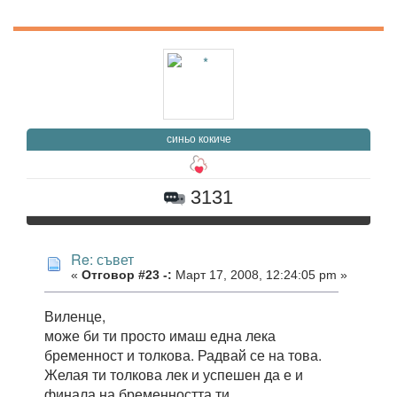
синьо кокиче
3131
Re: съвет
«
Отговор #23 -:
Март 17, 2008, 12:24:05 pm »
Виленце,
може би ти просто имаш една лека
бременност и толкова. Радвай се на това.
Желая ти толкова лек и успешен да е и
финала на бременността ти.