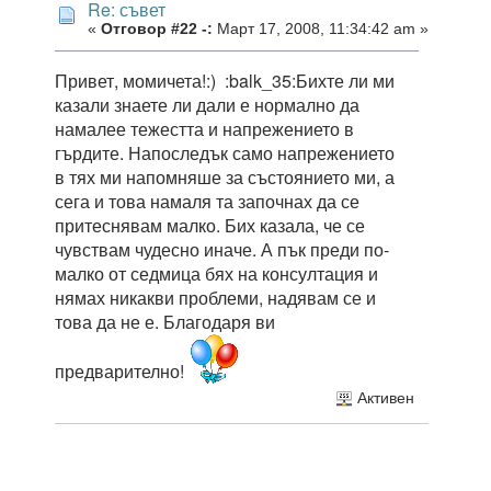
Re: съвет
«
Отговор #22 -:
Март 17, 2008, 11:34:42 am »
Привет, момичета!:) :balk_35:Бихте ли ми
казали знаете ли дали е нормално да
намалее тежестта и напрежението в
гърдите. Напоследък само напрежението
в тях ми напомняше за състоянието ми, а
сега и това намаля та започнах да се
притеснявам малко. Бих казала, че се
чувствам чудесно иначе. А пък преди по-
малко от седмица бях на консултация и
нямах никакви проблеми, надявам се и
това да не е. Благодаря ви
предварително!
Активен