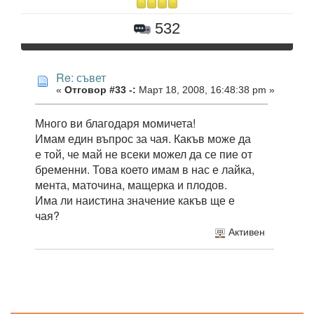
532
Re: съвет
«
Отговор #33 -:
Март 18, 2008, 16:48:38 pm »
Много ви благодаря момичета!
Имам един въпрос за чая. Какъв може да
е той, че май не всеки можел да се пие от
бременни. Това което имам в нас е лайка,
мента, маточина, мащерка и плодов.
Има ли наистина значение какъв ще е
чая?
Активен