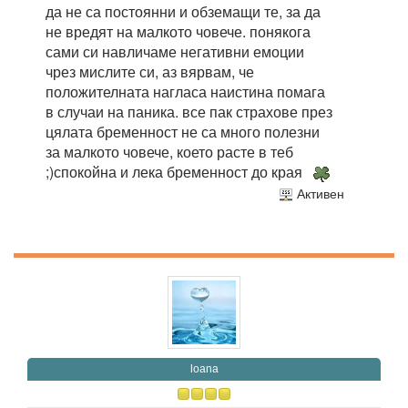
да не са постоянни и обземащи те, за да
не вредят на малкото човече. понякога
сами си навличаме негативни емоции
чрез мислите си, аз вярвам, че
положителната нагласа наистина помага
в случаи на паника. все пак страхове през
цялата бременност не са много полезни
за малкото човече, което расте в теб
;)спокойна и лека бременност до края
Активен
loana