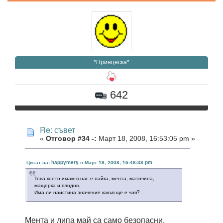
*Принцеска*
642
Re: съвет
«
Отговор #34 -:
Март 18, 2008, 16:53:05 pm »
Цитат на: happymery в Март 18, 2008, 16:48:38 pm
Това което имам в нас е лайка, мента, маточина,
мащерка и плодов.
Има ли наистина значение какъв ще е чая?
Мента и липа май са само безопасни.