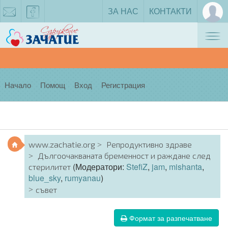
ЗА НАС
КОНТАКТИ
Tog
zachatie@gmail.com
facebook
nav
Начало
Помощ
Вход
Регистрация
www.zachatie.org
Репродуктивно здраве
Дългоочакваната бременност и раждане след
(Модератори:
StefiZ
,
jam
,
mishanta
,
стерилитет
blue_sky
,
rumyanau
)
съвет
Формат за разпечатване