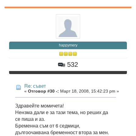
happymery
532
Re: съвет
«
Отговор #30 -:
Март 18, 2008, 15:42:23 pm »
Здравейте момичета!
Нензма дали е за тази тема, но реших да
се пиша и аз.
Бременна съм от 6 седмици,
дългоочаквана бременност втора за мен.