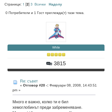
Страници:
1
[
]
3
Всички
2
Надолу
0 Потребители и 1 Гост преглежда(т) тази тема.
White
3815
Re: съвет
«
Отговор #20 -:
Февруари 08, 2008, 14:43:51
pm »
Много е важно, колко ти е бил
хемоглобинът преди забременяване.