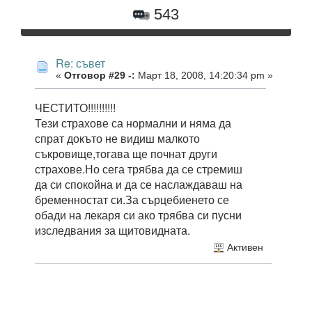
543
Re: съвет
«
Отговор #29 -:
Март 18, 2008, 14:20:34 pm »
ЧЕСТИТО!!!!!!!!!!
Тези страхове са нормални и няма да
спрат докъто не видиш малкото
съкровище,тогава ще почнат други
страхове.Но сега трябва да се стремиш
да си спокойна и да се наслаждаваш на
бременностат си.За сърцебиенето се
обади на лекаря си ако трябва си пусни
изследвания за щитовидната.
Активен