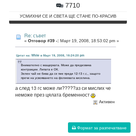
7710
УСМИХНИ СЕ И СВЕТА ЩЕ СТАНЕ ПО-КРАСИВ
Re: съвет
«
Отговор #39 -:
Март 19, 2008, 18:53:02 pm »
Цитат на: White в Март 19, 2008, 16:24:20 pm
Внимателно с мащерката. Може да предизвика
контракции. Липата е ОК.
Зелен чай не бива да се пие преди 12-13 г.с., защото
пречи на усвояването на фолиевата киселина.
а след 13 гс може ли?????аз си мислих че
неможе през цялата бременност
Активен
Формат за разпечатване