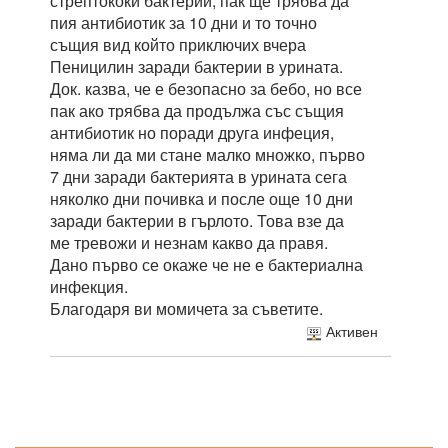
стрептококи бактерии, пак ще трябва да
пия антибиотик за 10 дни и то точно
същия вид който приключих вчера
Пеницилин заради бактерии в урината.
Док. казва, че е безопасно за бебо, но все
пак ако трябва да продължа със същия
антибиотик но поради друга инфеция,
няма ли да ми стане малко множко, първо
7 дни заради бактерията в урината сега
няколко дни почивка и после още 10 дни
заради бактерии в гърлото. Това взе да
ме тревожи и незнам какво да правя.
Дано първо се окаже че не е бактериална
инфекция.
Благодаря ви момичета за съветите.
Активен