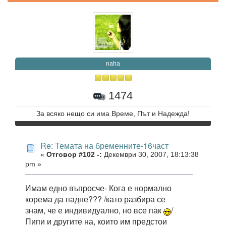
naha
1474
За всяко нещо си има Време, Път и Надежда!
Re: Темата на бременните-16част
«
Отговор #102 -:
Декември 30, 2007, 18:13:38
pm »
Имам едно въпросче- Кога е нормално
корема да падне??? /като разбира се
знам, че е индивидуално, но все пак
/
Пипи и другите на, които им предстои