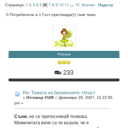
Страници:
1
2
3
4
5
[
]
7
8
9
10
11
15
Всички
6
...
Надолу
0 Потребители и 1 Гост преглежда(т) тази тема.
Роксана
233
Re: Темата на бременните-16част
«
Отговор #100 -:
Декември 28, 2007, 15:22:05
pm »
Съни
, не се притеснявай толкова.
Момичетата вече са ти казали, че е