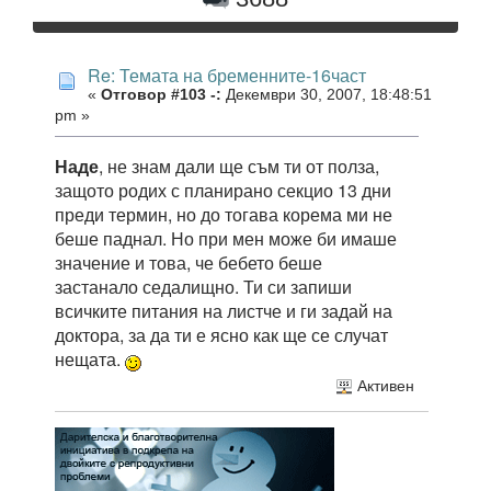
Re: Темата на бременните-16част
«
Отговор #103 -:
Декември 30, 2007, 18:48:51
pm »
Наде
, не знам дали ще съм ти от полза,
защото родих с планирано секцио 13 дни
преди термин, но до тогава корема ми не
беше паднал. Но при мен може би имаше
значение и това, че бебето беше
застанало седалищно. Ти си запиши
всичките питания на листче и ги задай на
доктора, за да ти е ясно как ще се случат
нещата.
Активен