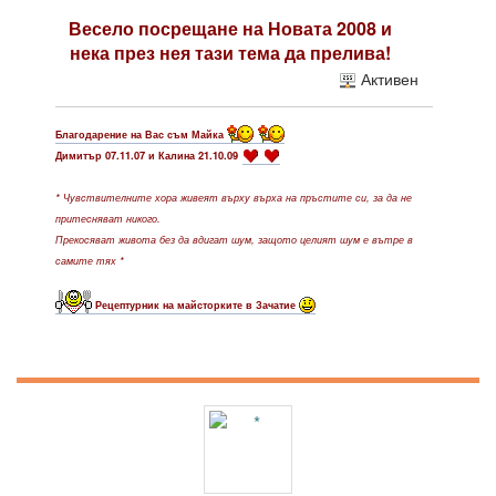
Весело посрещане на Новата 2008
и
нека през нея тази тема да прелива!
Активен
Благодарение на Вас съм Майка
Димитър 07.11.07 и Калина 21.10.09
* Чувствителните хора живеят върху върха на пръстите си, за да не
притесняват никого.
Прекосяват живота без да вдигат шум, защото целият шум е вътре в
самите тях *
Рецептурник на майсторките в Зачатие