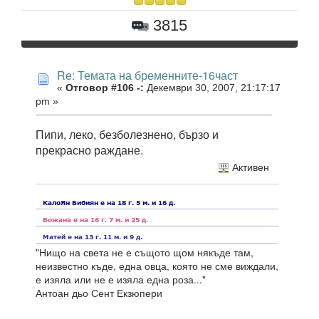
3815
Re: Темата на бременните-16част
«
Отговор #106 -:
Декември 30, 2007, 21:17:17
pm »
Пипи, леко, безболезнено, бързо и
прекрасно раждане.
Активен
"Нищо на света не е същото щом някъде там,
неизвестно къде, една овца, която не сме виждали,
е изяла или не е изяла една роза..."
Антоан дьо Сент Екзюпери