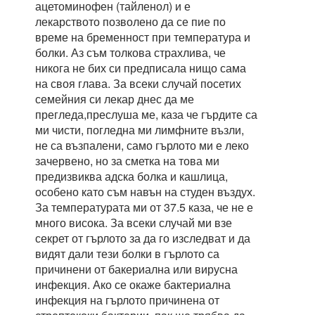
ацетоминофен (тайленол) и е
лекарството позволено да се пие по
време на бременност при температура и
болки. Аз съм толкова страхлива, че
никога не бих си предписала нищо сама
на своя глава. За всеки случай посетих
семейния си лекар днес да ме
прегледа,преслуша ме, каза че гърдите са
ми чисти, погледна ми лимфните възли,
не са възпалени, само гърлото ми е леко
зачервено, но за сметка на това ми
предизвиква адска болка и кашлица,
особено като съм навън на студен въздух.
За температурата ми от 37.5 каза, че не е
много висока. За всеки случай ми взе
секрет от гърлото за да го изследват и да
видят дали тези болки в гърлото са
причинени от бакериална или вирусна
инфекция. Ако се окаже бактериална
инфекция на гърлото причинена от