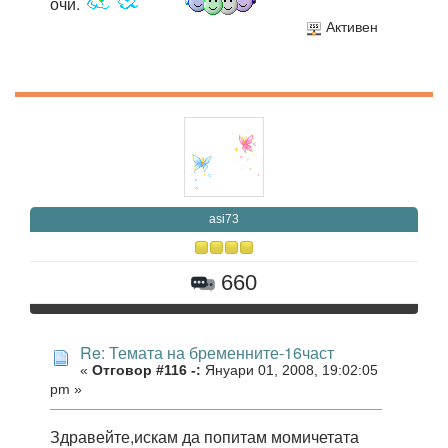
очи.
Активен
asi73
660
Re: Темата на бременните-16част
«
Отговор #116 -:
Януари 01, 2008, 19:02:05
pm »
Здравейте,искам да попитам момичетата