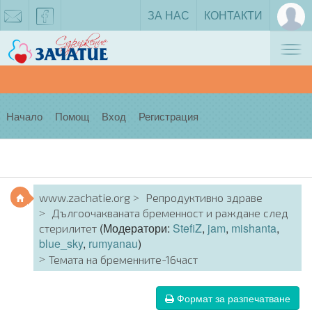
ЗА НАС
КОНТАКТИ
Tog
zachatie@gmail.com
facebook
nav
Начало
Помощ
Вход
Регистрация
www.zachatie.org
Репродуктивно здраве
Дългоочакваната бременност и раждане след
(Модератори:
StefiZ
,
jam
,
mishanta
,
стерилитет
blue_sky
,
rumyanau
)
Темата на бременните-16част
Формат за разпечатване