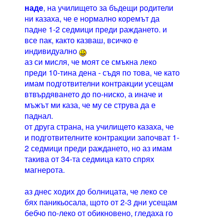
наде
, на училището за бъдещи родители
ни казаха, че е нормално коремът да
падне 1-2 седмици преди раждането. и
все пак, както казваш, всичко е
индивидуално
аз си мисля, че моят се смъкна леко
преди 10-тина дена - съдя по това, че като
имам подготвителни контракции усещам
втвърдяването до по-ниско, а иначе и
мъжът ми каза, че му се струва да е
паднал.
от друга страна, на училището казаха, че
и подготвителните контракции започват 1-
2 седмици преди раждането, но аз имам
такива от 34-та седмица като спрях
магнерота.
аз днес ходих до болницата, че леко се
бях паникьосала, щото от 2-3 дни усещам
бебчо по-леко от обикновено, гледаха го