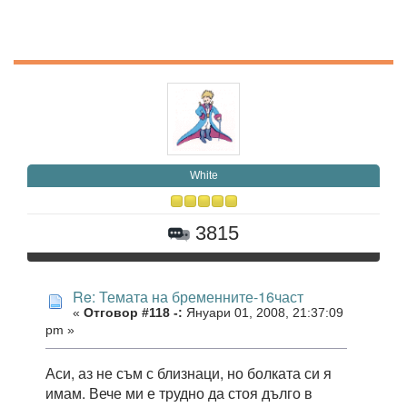
White
3815
Re: Темата на бременните-16част
«
Отговор #118 -:
Януари 01, 2008, 21:37:09
pm »
Аси, аз не съм с близнаци, но болката си я
имам. Вече ми е трудно да стоя дълго в