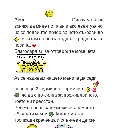
Pippi
Стискам палци
всичко да мине по план и ако евентуално
не се появи тая вечер вашето съкровище
те чакам в новата година с радостната
новина.
Благодаря ви за отговорите момичета
Аз се надявам нашето мъниче да седи
поне още 2 седмици в коремчето
, че да е по-силна за преживяването,
което ни предстои.
Весело посрещане момичета и много
сбъднати мечти
. Много малки
тропкащи краченца и слънчеви детски