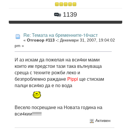
1139
Re: Темата на бременните-16част
«
Отговор #113 -:
Декември 31, 2007, 19:04:02
pm »
И аз искам да пожелая на вси4ки мами
които им предстои тази така вълнуваща
среща с техните рожби леко и
безпроблемно раждане
Pippi
ще стискам
палци вси4ко да е по вода
Весело посрещане на Новата година на
вси4кии!!!!!!!!
Активен