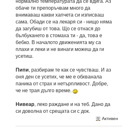
нормално температурата да се вдига. Аз
обаче ти препоръчвам много да
внимаваш какви хапчета си изписваш
сама. Обади се на лекаря си - нищо няма
да загубиш от това. Що се отнася до
бълбукането в стомаха ти - да, това е
бебко. В началото движенията му са
плахи и леки и не винаги можеш да ги
усетиш.
Пипи
, разбирам те как се чувстваш. И аз
оня ден се усетих, че ме е обхванала
паника от страх и нетърпливост. Добре,
че не трая дълго време.
Нивеар
, леко раждане и на теб. Дано да
си доволна от срещата си с док.
Активен