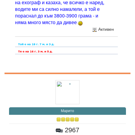
на ехограф и казаха, че всичко е наред,
водите ми са силно намалели, а той е
пораснал до към 3800-3900 грама - и
няма много място да дивее
Активен
Марито
2967