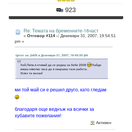
923
Re: Темата на бременните-16част
«
Отговор #114 -:
Декември 31, 2007, 19:54:51
pm »
Цитат на: joshi в Декември 31, 2007, 16:45:30 pm
Хей,Пипи,я отивай да се редиш за бебе 2008
!Хайде
имаш няколко часа да я свършиш тази работа.
Успех ти желая!
ми той май си е решил друго, като гледам
благодаря още веднъж на всички за
хубавите пожелания!
Активен