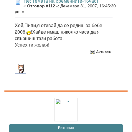
Re: Темата на бременните-16част
«
Отговор #112 -:
Декември 31, 2007, 16:45:30
pm »
Хей,Пипи,я отивай да се редиш за бебе
2008
!Хайде имаш няколко часа да я
свършиш тази работа.
Успех ти желая!
Активен
Виктория