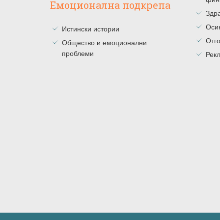
Емоционална подкрепа
Здра
Оси
Истински истории
Отг
Общество и емоционални
проблеми
Рекл