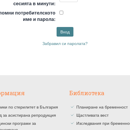
сесията в минути:
помни потребителското
име и парола:
Забравил си паролата?
ормация
Библиотека
ики по стерилитет в България
Планиране на бременност
д за асистирана репродукция
Щастливата вест
ински програми за
Изследвания при бременно
ансиране