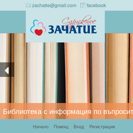
zachatie@gmail.com
facebook
Библиотека с информация по въпросит
Начало
Помощ
Вход
Регистрация