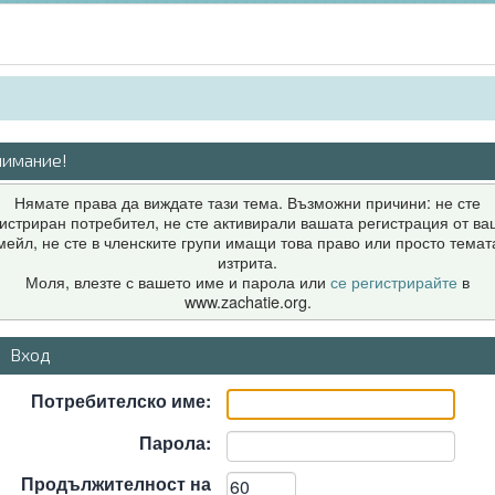
нимание!
Нямате права да виждате тази тема. Възможни причини: не сте
истриран потребител, не сте активирали вашата регистрация от в
мейл, не сте в членските групи имащи това право или просто темат
изтрита.
Моля, влезте с вашето име и парола или
се регистрирайте
в
www.zachatie.org.
Вход
Потребителско име:
Парола:
Продължителност на