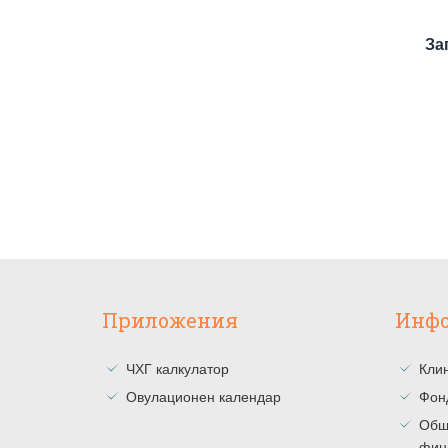
За
Приложения
Инф
ЧХГ калкулатор
Клин
Овулационен календар
Фон
Общ
фин