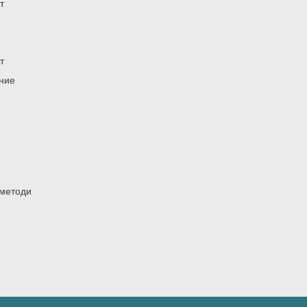
т
т
ение
 методи