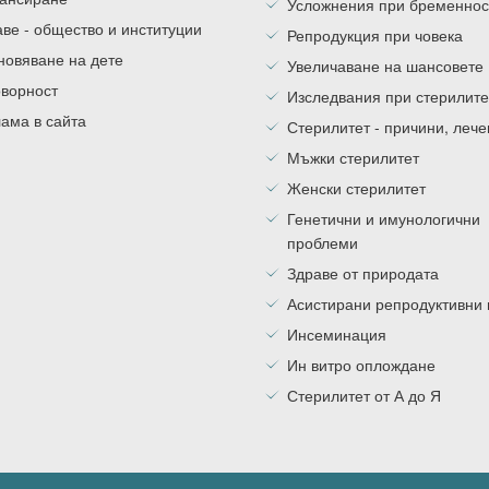
Усложнения при бременнос
ве - общество и институции
Репродукция при човека
новяване на дете
Увеличаване на шансовете
оворност
Изследвания при стерилите
ама в сайта
Стерилитет - причини, леч
Мъжки стерилитет
Женски стерилитет
Генетични и имунологични
проблеми
Здраве от природата
Асистирани репродуктивни
Инсеминация
Ин витро оплождане
Стерилитет от А до Я