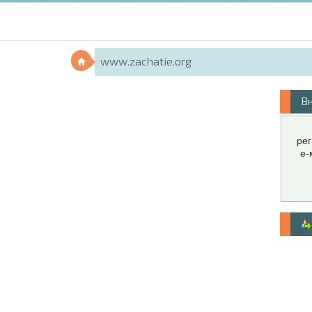
www.zachatie.org
В
рег
е-