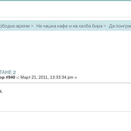
вободно време
На чашка кафе и на халба бира
Да поигра
ТАНЕ 2
р #940 -:
Март 21, 2011, 13:33:34 pm »
а.