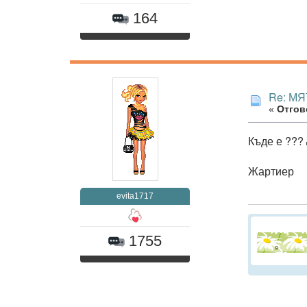
164
Re: МЯ
«
Отгово
Къде е ???
Жартиер
evita1717
1755