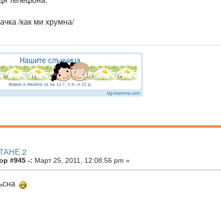
чка /как ми хрумна/
ТАНЕ 2
р #945 -:
Март 25, 2011, 12:08:56 pm »
ръсна