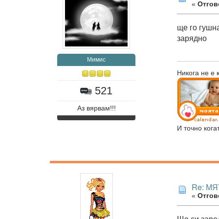
«
Отгово
ще го гушн
зарядно
Мимис
Никога не е 
521
Аз вярвам!!!
И точно кога
Re: МЯ
«
Отгово
Ще си заре