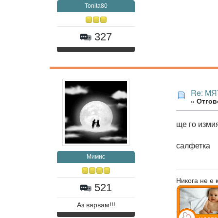
Tonita80
327
Re: МЯ
«
Отгово
ще го изми
салфетка
Мимис
Никога не е 
521
Аз вярвам!!!