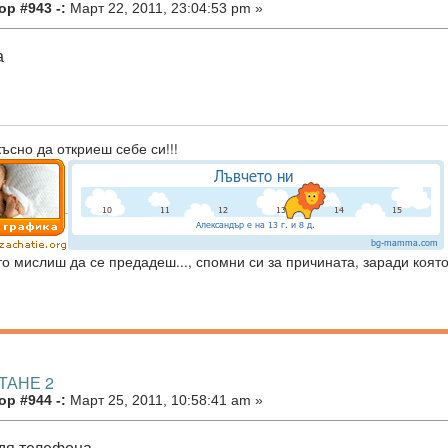
р #943 -:
Март 22, 2011, 23:04:53 pm »
а
късно да откриеш себе си!!!
то мислиш да се предадеш..., спомни си за причината, заради която
ТАНЕ 2
р #944 -:
Март 25, 2011, 10:58:41 am »
дя телефона.