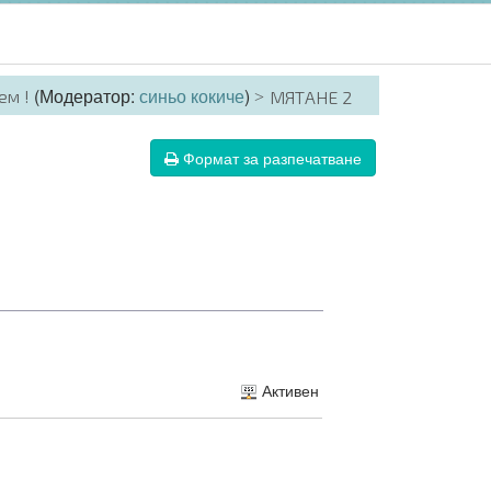
(Модератор:
синьо кокиче
)
ем !
МЯТАНЕ 2
Формат за разпечатване
Активен