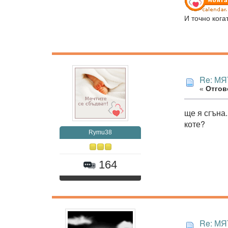
И точно кога
Re: МЯ
«
Отгово
ще я сгъна.
коте?
Rymu38
164
Re: МЯ