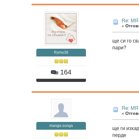
Re: МЯ
«
Отгово
ще си го св
пари?
Rymu38
164
Re: МЯ
«
Отгово
manga-zunga
ще ги изха
перде