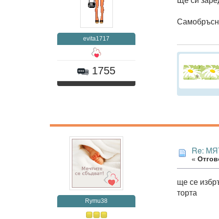
Самобръсна
evita1717
1755
Re: МЯ
«
Отгово
ще се изб
торта
Rymu38