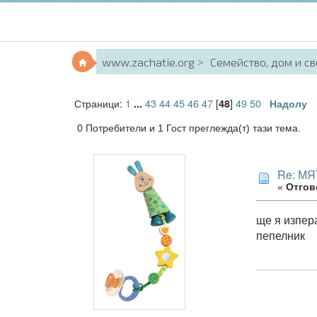
www.zachatie.org
Семейство, дом и с
Страници:
1
43
44
45
46
47
[
]
49
50
...
48
Надолу
0 Потребители и 1 Гост преглежда(т) тази тема.
Re: МЯ
«
Отгово
ще я изпер
пепелник