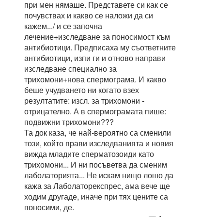
при мен нямаше. Представете си как се
почувствах и какво се наложи да си
кажем.../ и се започна
лечение+изследване за поносимост към
антибиотици. Предписаха му съответните
антибиотици, изпи ги и отново направи
изследване специално за
трихомони+нова спермограма. И какво
беше учудването ни когато взех
резултатите: изсл. за трихомони -
отрицателно. А в спермограмата пише:
подвижни трихомони???
Та док каза, че най-вероятно са сменили
този, който прави изследванията и новия
вижда младите сперматозоиди като
трихомони... И ни посъветва да сменим
лаболаторията... Не искам нищо лошо да
кажа за Лаболаторекспрес, ама вече ще
ходим другаде, иначе при тях цените са
поносими, де.