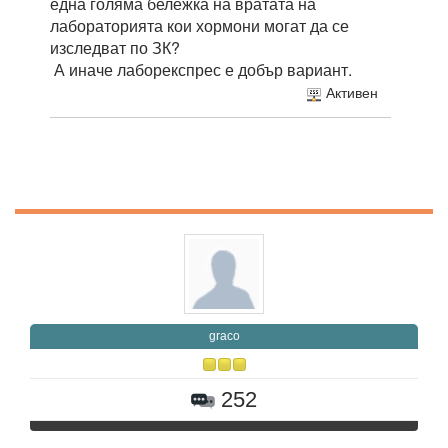
една голяма бележка на вратата на
лабораторията кои хормони могат да се
изследват по ЗК?
А иначе лаборекспрес е добър вариант.
Активен
graco
252