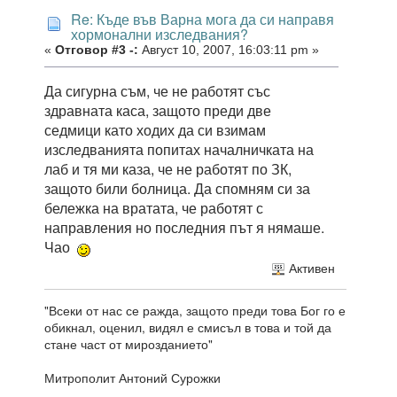
Re: Къде във Варна мога да си направя
хормонални изследвания?
«
Отговор #3 -:
Август 10, 2007, 16:03:11 pm »
Да сигурна съм, че не работят със
здравната каса, защото преди две
седмици като ходих да си взимам
изследванията попитах началничката на
лаб и тя ми каза, че не работят по ЗК,
защото били болница. Да спомням си за
бележка на вратата, че работят с
направления но последния път я нямаше.
Чао
Активен
"Всеки от нас се ражда, защото преди това Бог го е
обикнал, оценил, видял е смисъл в това и той да
стане част от мирозданието"
Митрополит Антоний Сурожки