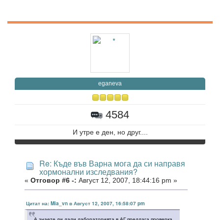
eganeva
4584
И утре е ден, но друг....
Re: Къде във Варна мога да си направя
хормонални изследвания?
«
Отговор #6 -:
Август 12, 2007, 18:44:16 pm »
Цитат на: Mia_vn в Август 12, 2007, 16:58:07 pm
А знаете ли дали лабораторията в АГ предлага проверка