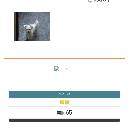
Активен
Mia_vn
65