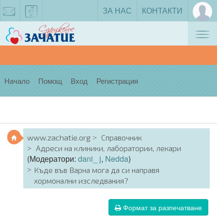
ЗА НАС
КОНТАКТИ
Tog
zachatie@gmail.com
facebook
nav
Начало
Помощ
Вход
Регистрация
www.zachatie.org
Справочник
Адреси на клиники, лаборатории, лекари
(Модератори:
dani_ j
,
Nedda
)
Къде във Варна мога да си направя
хормонални изследвания?
Формат за разпечатване