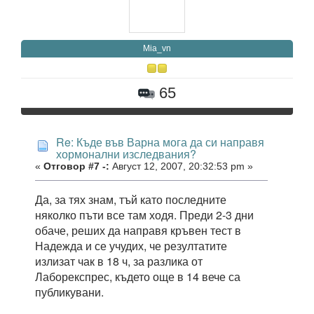
Mia_vn
65
Re: Къде във Варна мога да си направя
хормонални изследвания?
«
Отговор #7 -:
Август 12, 2007, 20:32:53 pm »
Да, за тях знам, тъй като последните
няколко пъти все там ходя. Преди 2-3 дни
обаче, реших да направя кръвен тест в
Надежда и се учудих, че резултатите
излизат чак в 18 ч, за разлика от
Лаборекспрес, където още в 14 вече са
публикувани.