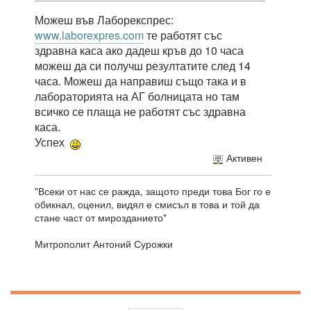
Можеш във Лаборекспрес:
www.laborexpres.com
те работят със
здравна каса ако дадеш кръв до 10 часа
можеш да си получш резултатите след 14
часа. Можеш да направиш също така и в
лабораторията на АГ болницата но там
всичко се плаща не работят със здравна
каса.
Успех
Активен
"Всеки от нас се ражда, защото преди това Бог го е
обикнал, оценил, видял е смисъл в това и той да
стане част от мирозданието"
Митрополит Антоний Сурожки