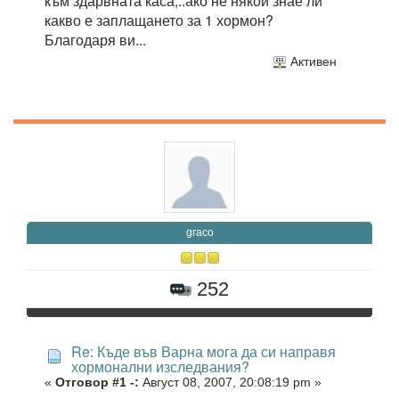
към здарвната каса,..ако не някой знае ли
какво е заплащането за 1 хормон?
Благодаря ви...
Активен
graco
252
Re: Къде във Варна мога да си направя
хормонални изследвания?
«
Отговор #1 -:
Август 08, 2007, 20:08:19 pm »