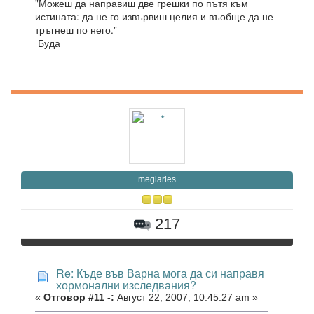
"Можеш да направиш две грешки по пътя към
истината: да не го извървиш целия и въобще да не
тръгнеш по него."
Буда
megiaries
217
Re: Къде във Варна мога да си направя
хормонални изследвания?
«
Отговор #11 -:
Август 22, 2007, 10:45:27 am »