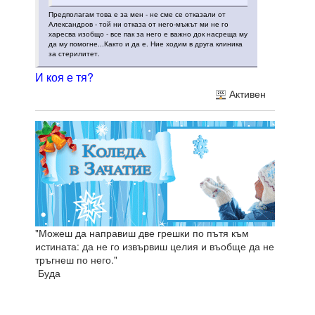
Предполагам това е за мен - не сме се отказали от
Александров - той ни отказа от него-мъжът ми не го
харесва изобщо - все пак за него е важно док насреща му
да му помогне...Както и да е. Ние ходим в друга клиника
за стерилитет.
И коя е тя?
Активен
"Можеш да направиш две грешки по пътя към
истината: да не го извървиш целия и въобще да не
тръгнеш по него."
Буда