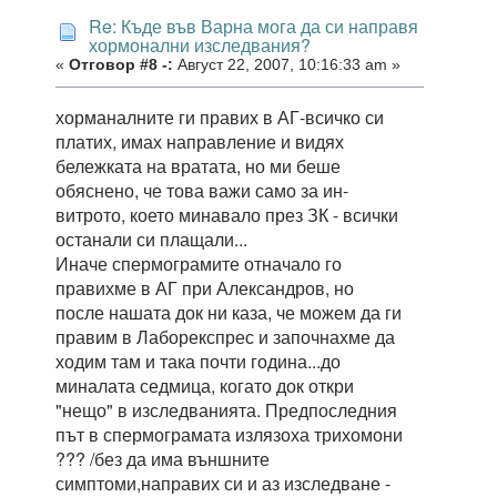
Re: Къде във Варна мога да си направя
хормонални изследвания?
«
Отговор #8 -:
Август 22, 2007, 10:16:33 am »
хорманалните ги правих в АГ-всичко си
платих, имах направление и видях
бележката на вратата, но ми беше
обяснено, че това важи само за ин-
витрото, което минавало през ЗК - всички
останали си плащали...
Иначе спермограмите отначало го
правихме в АГ при Александров, но
после нашата док ни каза, че можем да ги
правим в Лаборекспрес и започнахме да
ходим там и така почти година...до
миналата седмица, когато док откри
"нещо" в изследванията. Предпоследния
път в спермограмата излязоха трихомони
??? /без да има външните
симптоми,направих си и аз изследване -