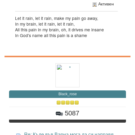
Активен
Let it rain, let it rain, make my pain go away,
In my brain, let it rain, let it rain,
All this pain in my brain, oh, it drives me insane
In God's name all this pain is a shame
Black_rose
5087
Re: Къде във Варна мога да си направя