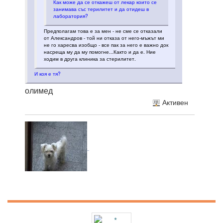
Как може да се откажеш от лекар които се
занимава със терилитет и да отидеш в
лаборатория?
Предполагам това е за мен - не сме се отказали
от Александров - той ни отказа от него-мъжът ми
не го харесва изобщо - все пак за него е важно док
насреща му да му помогне...Както и да е. Ние
ходим в друга клиника за стерилитет.
И коя е тя?
олимед
Активен