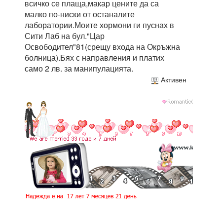
всичко се плаща,макар цените да са
малко по-ниски от останалите
лаборатории.Моите хормони ги пуснах в
Сити Лаб на бул."Цар
Освободител"81(срещу входа на Окръжна
болница).Бях с направления и платих
само 2 лв. за манипулацията.
Активен