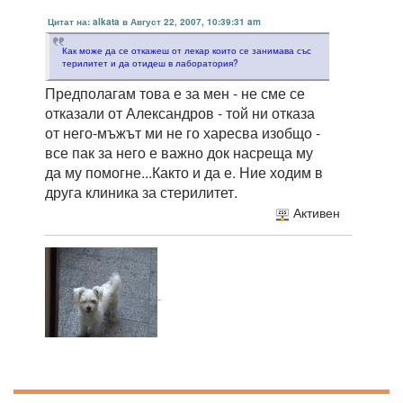
Цитат на: alkata в Август 22, 2007, 10:39:31 am
Как може да се откажеш от лекар които се занимава със
терилитет и да отидеш в лаборатория?
Предполагам това е за мен - не сме се
отказали от Александров - той ни отказа
от него-мъжът ми не го харесва изобщо -
все пак за него е важно док насреща му
да му помогне...Както и да е. Ние ходим в
друга клиника за стерилитет.
Активен