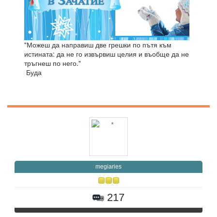
"Можеш да направиш две грешки по пътя към
истината: да не го извървиш целия и въобще да не
тръгнеш по него."
Буда
megiaries
217