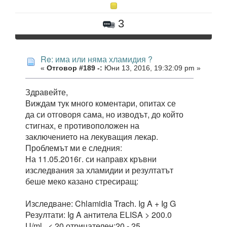
3
Re: има или няма хламидия ?
«
Отговор #189 -:
Юни 13, 2016, 19:32:09 pm »
Здравейте,
Виждам тук много коментари, опитах се
да си отговоря сама, но изводът, до който
стигнах, е противоположен на
заключението на лекуващия лекар.
Проблемът ми е следния:
На 11.05.2016г. си направх кръвни
изследвания за хламидии и резултатът
беше меко казано стресиращ:
Изследване: Chlamidia Trach. Ig A + Ig G
Резултати: Ig A антитела ELISA > 200.0
U/ml < 20 отрицателен;20 - 25