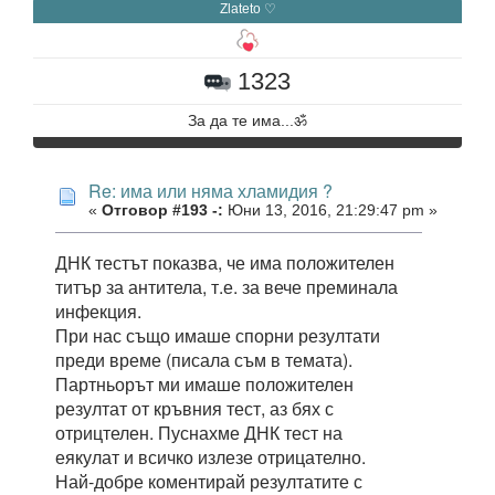
Zlateto ♡
1323
За да те има...ॐ
Re: има или няма хламидия ?
«
Отговор #193 -:
Юни 13, 2016, 21:29:47 pm »
ДНК тестът показва, че има положителен
титър за антитела, т.е. за вече преминала
инфекция.
При нас също имаше спорни резултати
преди време (писала съм в темата).
Партньорът ми имаше положителен
резултат от кръвния тест, аз бях с
отрицтелен. Пуснахме ДНК тест на
еякулат и всичко излезе отрицателно.
Най-добре коментирай резултатите с