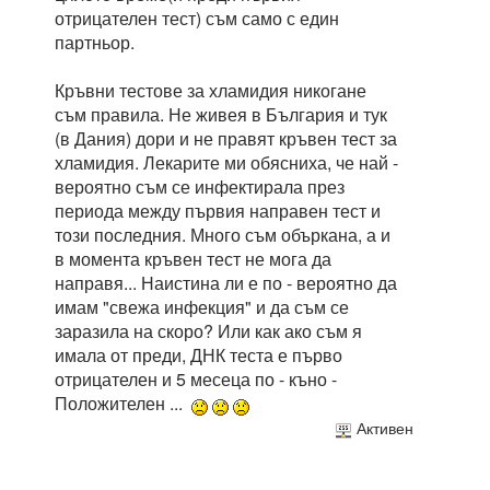
отрицателен тест) съм само с един
партньор.
Кръвни тестове за хламидия никогане
съм правила. Не живея в България и тук
(в Дания) дори и не правят кръвен тест за
хламидия. Лекарите ми обясниха, че най -
вероятно съм се инфектирала през
периода между първия направен тест и
този последния. Много съм объркана, а и
в момента кръвен тест не мога да
направя... Наистина ли е по - вероятно да
имам "свежа инфекция" и да съм се
заразила на скоро? Или как ако съм я
имала от преди, ДНК теста е първо
отрицателен и 5 месеца по - къно -
Положителен ...
Активен