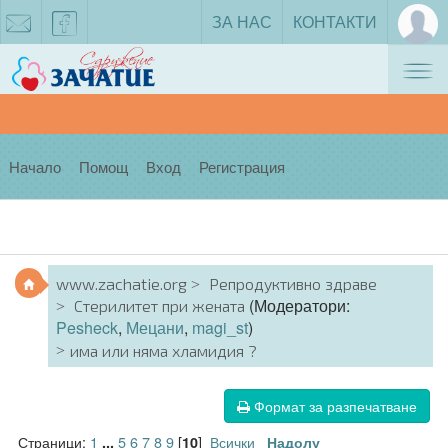
ЗА НАС
КОНТАКТИ
Tog
zachatie@gmail.com
facebook
nav
Начало
Помощ
Вход
Регистрация
www.zachatie.org
Репродуктивно здраве
(Модератори:
Стерилитет при жената
Pesheck
,
Мецани
,
magi_st
)
има или няма хламидия ?
Формат за разпечатване
Страници:
1
5
6
7
8
9
[
]
Всички
...
10
Надолу