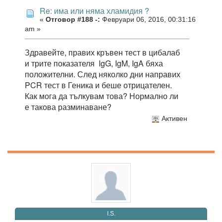
Re: има или няма хламидия ?
«
Отговор #188 -:
Февруари 06, 2016, 00:31:16
am »
Здравейте, правих кръвен тест в цибалаб
и трите показателя IgG, IgM, IgA бяха
положителни. След няколко дни направих
PCR тест в Геника и беше отрицателен.
Как мога да тълкувам това? Нормално ли
е такова разминаване?
Активен
I.S.