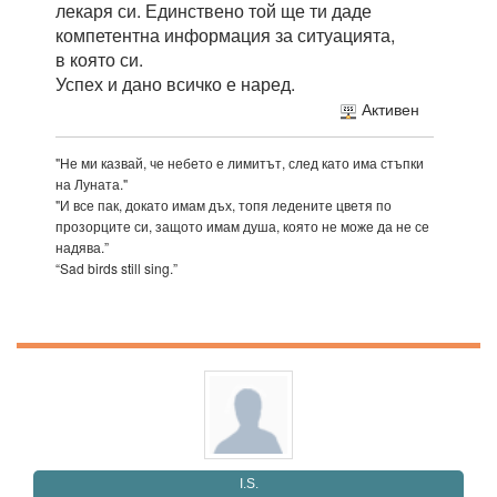
лекаря си. Единствено той ще ти даде
компетентна информация за ситуацията,
в която си.
Успех и дано всичко е наред.
Активен
"Не ми казвай, че небето е лимитът, след като има стъпки
на Луната."
"И все пак, докато имам дъх, топя ледените цветя по
прозорците си, защото имам душа, която не може да не се
надява.”
“Sad birds still sing.”
I.S.