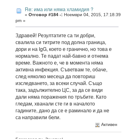
Re: има или няма хламидия ?
«
Отговор #184 -:
Ноември 04, 2015, 17:18:39
pm »
Здравей! Резултатите са ти добри,
свалила си титрите под долна граница,
дори и на IgG, което е гранично, но това е
нормално. Те падат най-бавно и отнема
време. Важното е, че в момента няма
активна инфекция. Съветвам те, обаче,
след няколко месеца да повториш
изследването, за всеки случай. Също
така, задължително ЦС, за да се види
дали няма поражения по тръбите. Като
гледам, хванали сте ги в началото
гадините, дано да се е раминало и да не
са направили бели.
Активен