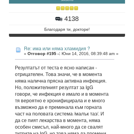
4138
Благодаря ти, докторе!
Re: има или няма хламидия ?
«
Отговор #195 -:
Юни 14, 2016, 08:39:48 am »
Резултатът от теста е ясно написан -
отрицателен. Това значи, че в момента
няма налична прясна активна инфекция.
Но, положителният резултат за IgG
говори, че инфекция е имало и в момента
тя вероятно е хронифицирала и е много
възможно да е преминала към горната
част на половата система /малък таз/. И
да се пият лекарства в момента, няма
особен смисъл, най-много да се свалят
титрите на IgG, но това няма да промени