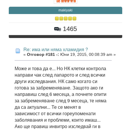
makiyaki
1465
Re: има или няма хламидия ?
«
Отговор #181 -:
Юни 19, 2015, 00:08:39 am »
Може и това да е... Но НК клетки контрола
направи чак след лапарото и след всички
други изследвания. НК само когато си
готова за забременяване. Защото ако ги
направиш след 6 месеца, а почнете опити
за забременяване след 9 месеца, те няма
да са актуални... Те се менят в
зависимост от всички гореупоменати
заболявания и проблеми, които имаш...
Ако ще правиш инвитро изследвай ги в