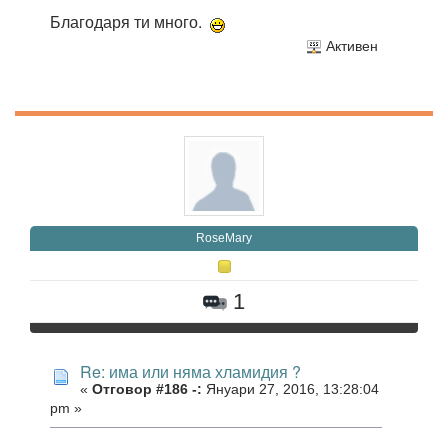
Благодаря ти много.
Активен
RoseMary
1
Re: има или няма хламидия ?
«
Отговор #186 -:
Януари 27, 2016, 13:28:04
pm »