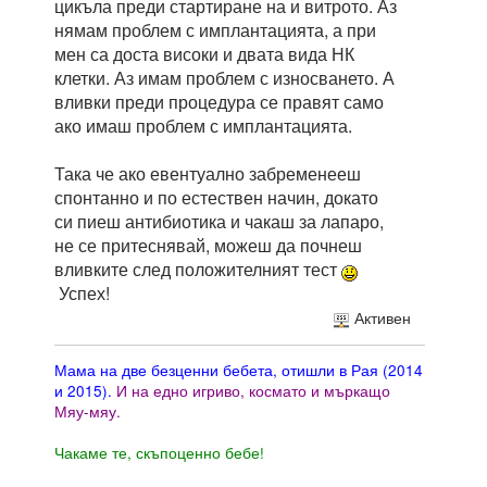
цикъла преди стартиране на и витрото. Аз
нямам проблем с имплантацията, а при
мен са доста високи и двата вида НК
клетки. Аз имам проблем с износването. А
вливки преди процедура се правят само
ако имаш проблем с имплантацията.
Така че ако евентуално забременееш
спонтанно и по естествен начин, докато
си пиеш антибиотика и чакаш за лапаро,
не се притеснявай, можеш да почнеш
вливките след положителният тест
Успех!
Активен
Мама на две безценни бебета, отишли в Рая (2014
и 2015).
И на едно игриво, космато и мъркащо
Мяу-мяу.
Чакаме те, скъпоценно бебе!