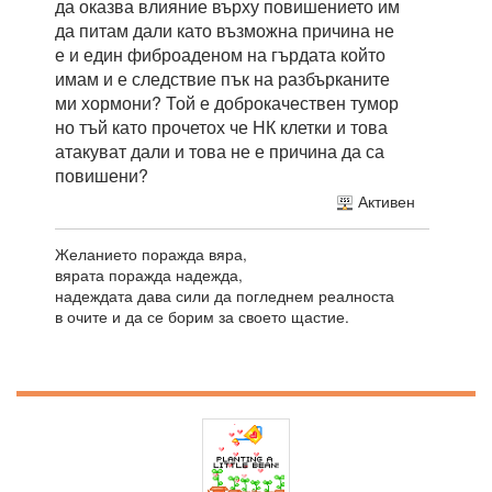
да оказва влияние върху повишението им
да питам дали като възможна причина не
е и един фиброаденом на гърдата който
имам и е следствие пък на разбърканите
ми хормони? Той е доброкачествен тумор
но тъй като прочетох че НК клетки и това
атакуват дали и това не е причина да са
повишени?
Активен
Желанието поражда вяра,
вярата поражда надежда,
надеждата дава сили да погледнем реалноста
в очите и да се борим за своето щастие.