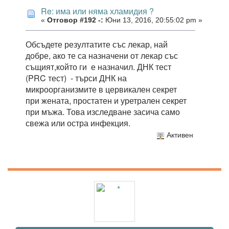
Re: има или няма хламидия ?
«
Отговор #192 -:
Юни 13, 2016, 20:55:02 pm »
Обсъдете резултатите със лекар, най
добре, ако те са назначени от лекар със
същият,който ги е назначил. ДНК тест
(PRC тест) - търси ДНК на
микроорганизмите в цервикален секрет
при жената, простатен и уретрален секрет
при мъжа. Това изследване засича само
свежа или остра инфекция.
Активен