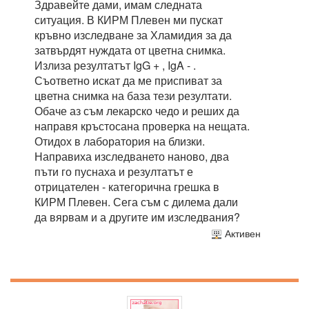
Здравейте дами, имам следната
ситуация. В КИРМ Плевен ми пускат
кръвно изследване за Хламидия за да
затвърдят нуждата от цветна снимка.
Излиза резултатът IgG + , IgA - .
Съответно искат да ме приспиват за
цветна снимка на база тези резултати.
Обаче аз съм лекарско чедо и реших да
направя кръстосана проверка на нещата.
Отидох в лаборатория на близки.
Направиха изследването наново, два
пъти го пуснаха и резултатът е
отрицателен - категорична грешка в
КИРМ Плевен. Сега съм с дилема дали
да вярвам и а другите им изследвания?
Активен