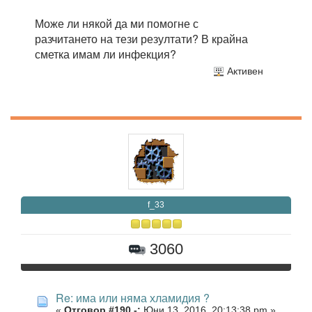
Може ли някой да ми помогне с
разчитането на тези резултати? В крайна
сметка имам ли инфекция?
Активен
f_33
3060
Re: има или няма хламидия ?
«
Отговор #190 -:
Юни 13, 2016, 20:13:38 pm »