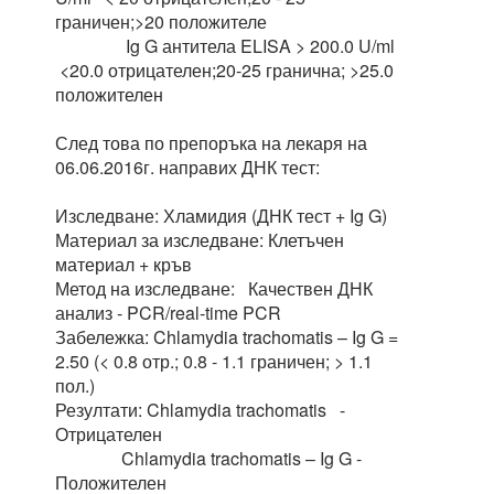
граничен;>20 положителе
Ig G антитела ELISA > 200.0 U/ml
<20.0 отрицателен;20-25 гранична; >25.0
положителен
След това по препоръка на лекаря на
06.06.2016г. направих ДНК тест:
Изследване: Хламидия (ДНК тест + Ig G)
Материал за изследване: Клетъчен
материал + кръв
Метод на изследване: Качествен ДНК
анализ - PCR/real-time PCR
Забележка: Chlamydia trachomatis – Ig G =
2.50 (< 0.8 отр.; 0.8 - 1.1 граничен; > 1.1
пол.)
Резултати: Chlamydia trachomatis -
Отрицателен
Chlamydia trachomatis – Ig G -
Положителен