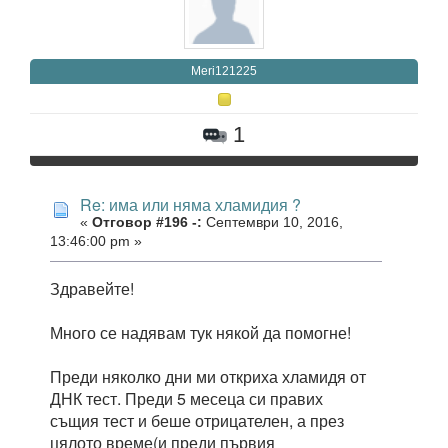
Meri121225
1
Re: има или няма хламидия ?
«
Отговор #196 -:
Септември 10, 2016,
13:46:00 pm »
Здравейте!
Много се надявам тук някой да помогне!
Преди няколко дни ми откриха хламидя от
ДНК тест. Преди 5 месеца си правих
същия тест и беше отрицателен, а през
цялото време(и преди първия