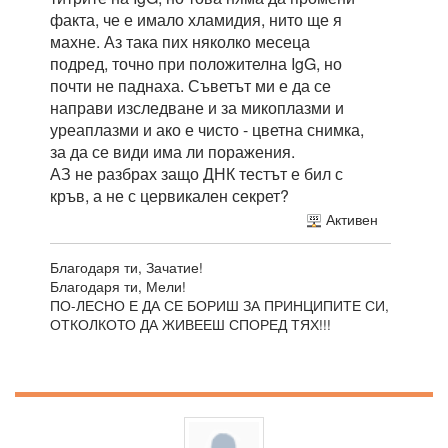
факта, че е имало хламидия, нито ще я
махне. Аз така пих няколко месеца
подред, точно при положителна IgG, но
почти не паднаха. Съветът ми е да се
направи изследване и за микоплазми и
уреаплазми и ако е чисто - цветна снимка,
за да се види има ли поражения.
АЗ не разбрах защо ДНК тестът е бил с
кръв, а не с цервикален секрет?
Активен
Благодаря ти, Зачатие!
Благодаря ти, Мели!
ПО-ЛЕСНО Е ДА СЕ БОРИШ ЗА ПРИНЦИПИТЕ СИ,
ОТКОЛКОТО ДА ЖИВЕЕШ СПОРЕД ТЯХ!!!