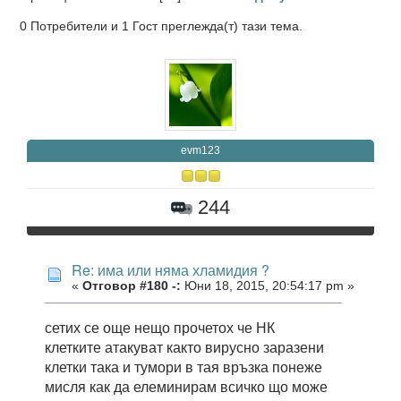
0 Потребители и 1 Гост преглежда(т) тази тема.
evm123
244
Re: има или няма хламидия ?
«
Отговор #180 -:
Юни 18, 2015, 20:54:17 pm »
сетих се още нещо прочетох че НК
клетките атакуват както вирусно заразени
клетки така и тумори в тая връзка понеже
мисля как да елеминирам всичко що може