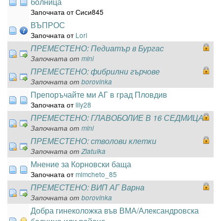
болница
Започната от Сиси845
ВЪПРОС
Започната от
Lori
ПРЕМЕСТЕНО: Педиатър в Бургас
Започната от
mini
ПРЕМЕСТЕНО: фибрилни гърчове
Започната от
borovinka
Препоръчайте ми АГ в град Пловдив
Започната от
lily28
ПРЕМЕСТЕНО: ГЛАВОБОЛИЕ В 16 СЕДМИЦА
Започната от
mini
ПРЕМЕСТЕНО: стволови клетки
Започната от
Zlatulka
Мнение за Корновски баща
Започната от
mimcheto_85
ПРЕМЕСТЕНО: ВИП АГ Варна
Започната от
borovinka
Добра гинеколожка във ВМА/Александровска