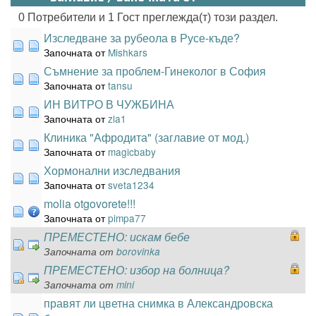
0 Потребители и 1 Гост преглежда(т) този раздел.
Изследване за рубеола в Русе-къде?
Започната от
Mishkars
Съмнение за проблем-Гинеколог в София
Започната от
tansu
ИН ВИТРО В ЧУЖБИНА
Започната от
zla1
Клиника "Афродита" (заглавие от мод.)
Започната от
magicbaby
Хормонални изследвания
Започната от
sveta1234
molia otgovorete!!!
Започната от
pimpa77
ПРЕМЕСТЕНО: искам бебе
Започната от
borovinka
ПРЕМЕСТЕНО: избор на болница?
Започната от
mini
правят ли цветна снимка в Александровска