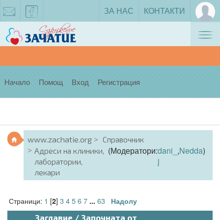
ЗА НАС
КОНТАКТИ
Tog
zachatie@gmail.com
facebook
nav
Начало
Помощ
Вход
Регистрация
www.zachatie.org
Справочник
(Модератори:
dani_
,
Nedda
)
Адреси на клиники,
j
лаборатории,
лекари
Страници:
1
[
]
3
4
5
6
7
63
2
...
Надолу
Заглавие
/
Започната от