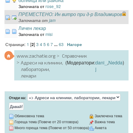
болница или района
Започната от
rose_92
ПРЕМЕСТЕНО: Ин витро при д-р Владимиров
Започната от
jam
Личен лекар
Започната от
misi
Страници:
1
[
]
3
4
5
6
7
63
2
...
Нагоре
www.zachatie.org
Справочник
(Модератори:
dani_
,
Nedda
)
Адреси на клиники,
j
лаборатории,
лекари
Отиди на:
Обикновена тема
Заключена тема
Гореща тема (Повече от 20 отговора)
Важна тема
Много гореща тема (Повече от 50 отговора)
Анкета