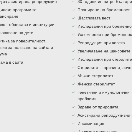
д за асистирана репродукция
30 години ин витро Българ
ински програми за
Планиране на бременност
ансиране
Щастливата вест
ве - общество и институции
Изследвания при бременно
новяване на дете
Усложнения при бременнос
тика за поверителност,
Репродукция при човека
вия за ползване на сайта и
Увеличаване на шансовете
ума
Изследвания при стерилите
ама в сайта
Стерилитет - причини, леч
Мъжки стерилитет
Женски стерилитет
Генетични и имунологични
проблеми
Здраве от природата
Асистирани репродуктивни
Инсеминация
Ин витро оплождане