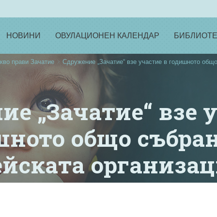
НОВИНИ
ОВУЛАЦИОНЕН КАЛЕНДАР
БИБЛИОТЕ
кво прави Зачатие
Сдружение „Зачатие“ взе участие в годишното общо 
е „Зачатие“ взе 
шното общо събран
йската организация
Europe.