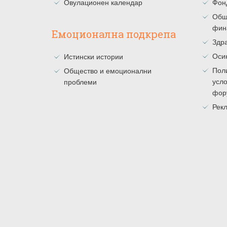
Овулационен календар
Фон
Общ
фин
Емоционална подкрепа
Здра
Оси
Истински истории
Поли
Общество и емоционални
усло
проблеми
фор
Рекл