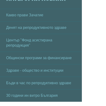
Какво прави Зачатие
Денят на репродуктивното здраве
Център "Фонд асистирана
репродукция"
Общински програми за финансиране
Здраве - общество и институции
Бъди в час по репродуктивно здраве
30 години ин витро България