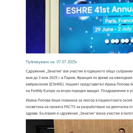
Публикувано на: 07.07.2025г.
Сдружение „Зачатие“ взе участие в годишното общо събрани
юни до 3 юли 2025 г. в Париж, Франция по време на ежегодни
ембриология (ESHRE). Нашият представител Ирина Попова бе
на Fertility Europe за втори пореден мандат. Поздравления и 
Ирина Попова беше поканена за лектор в пациентската сесия
посветена на проекта FACTS за разработване на дигитална п
здраве. България и сдружение „Зачатие“ взеха участие в пило