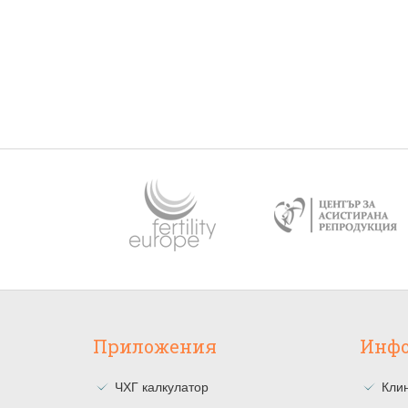
Приложения
Инф
ЧХГ калкулатор
Клин