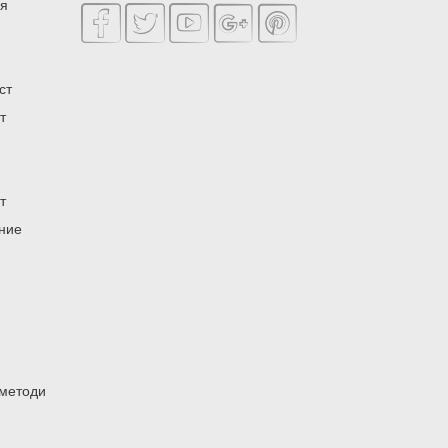
ия
ст
т
т
ение
 методи