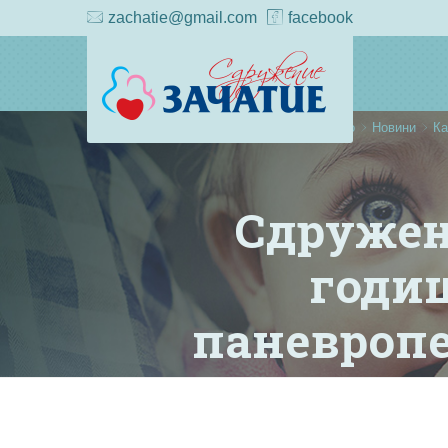
zachatie@gmail.com
facebook
Начало
Новини
Ка
Сдружени
годи
паневропе