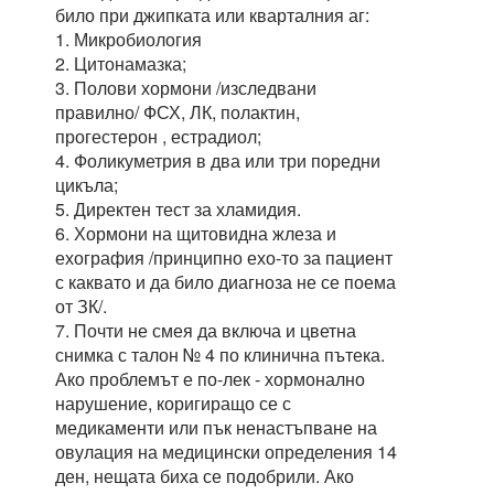
било при джипката или кварталния аг:
1. Микробиология
2. Цитонамазка;
3. Полови хормони /изследвани
правилно/ ФСХ, ЛК, полактин,
прогестерон , естрадиол;
4. Фоликуметрия в два или три поредни
цикъла;
5. Директен тест за хламидия.
6. Хормони на щитовидна жлеза и
ехография /принципно ехо-то за пациент
с каквато и да било диагноза не се поема
от ЗК/.
7. Почти не смея да включа и цветна
снимка с талон № 4 по клинична пътека.
Ако проблемът е по-лек - хормонално
нарушение, коригиращо се с
медикаменти или пък ненастъпване на
овулация на медицински определения 14
ден, нещата биха се подобрили. Ако