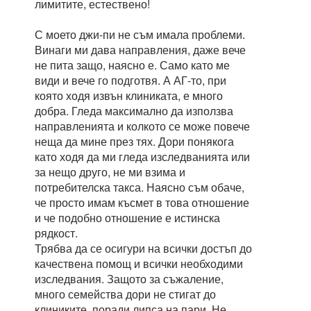
лимитите, естествено!
С моето джи-пи не съм имала проблеми.
Винаги ми дава направления, даже вече
не пита защо, наясно е. Само като ме
види и вече го подготвя. А АГ-то, при
която ходя извън клиниката, е много
добра. Гледа максимално да използва
направленията и колкото се може повече
неща да мине през тях. Дори понякога
като ходя да ми гледа изследванията или
за нещо друго, не ми взима и
потребителска такса. Наясно съм обаче,
че просто имам късмет в това отношение
и че подобно отношение е истинска
рядкост.
Трябва да се осигури на всички достъп до
качествена помощ и всички необходими
изследвания. Защото за съжаление,
много семейства дори не стигат до
клиниките, поради липса на пари. Не