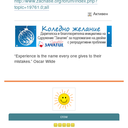
http://www.zachatie.org/forum/index.php?
topic=19761.0;all
Активен
“Experience is the name every one gives to their
mistakes.” Oscar Wilde
crow