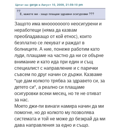
Цитат на: garga в Август 10, 2009, 21:59:10 pm
Е, кажете ми - защо плащам здравни осигуровки ???
Защото има мнооооооого неосигурени и
неработещи (няма да казвам
преобладаващо от кой етнос), които
безплатно се лекуват и раждат в
болниците. А ние, понеже работим като
луди, плащаме на частно да ни се обърне
внимание и като ида при един и същ
специалист с направление и с парички
съвсем по друг начин се държи. Казваме
"ще дам колкото трябва за здравето си, за
детето си", а реално си плащаме
осигуровки всеки месец, но те не отиват
за нас.
Моето джи-пи винаги намира начин да ми
помогне, но до колкото му позволява
системата и той не може до безкрай да ми
дава направления за едно и също.