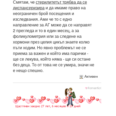
Смятам, че
стерилитетът трябва да се
диспансеризира
и да имаме право на
неограничен брой посещения и
изследвания. Ами че то с едно
направление за АГ може да се направят
2 прегледа и то в един месец, а за
фоликулометрия или за следене на
хормони през целия цикъл знаете колко
пъти ходим. Но явно проблемът не се
приема за важен и който има парички -
ще се лекува, който няма - ще си остане
без деца. То от това не се умира, значи не
е нещо спешно.
Активен