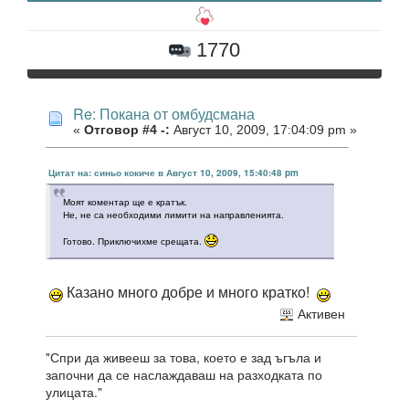
1770
Re: Покана от омбудсмана
«
Отговор #4 -:
Август 10, 2009, 17:04:09 pm »
Цитат на: синьо кокиче в Август 10, 2009, 15:40:48 pm
Моят коментар ще е кратък.
Не, не са необходими лимити на направленията.
Готово. Приключихме срещата.
Казано много добре и много кратко!
Активен
"Спри да живееш за това, което е зад ъгъла и
започни да се наслаждаваш на разходката по
улицата."