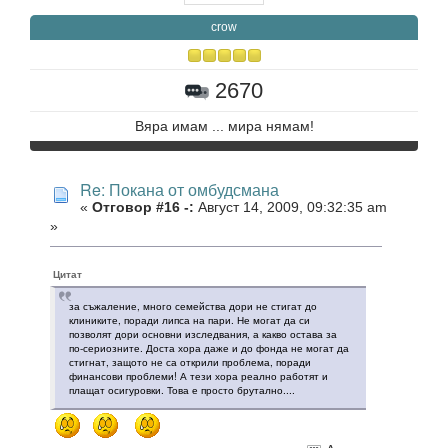
crow
2670
Вяра имам ... мира нямам!
Re: Покана от омбудсмана
«
Отговор #16 -:
Август 14, 2009, 09:32:35 am
»
Цитат
за съжаление, много семейства дори не стигат до
клиниките, поради липса на пари. Не могат да си
позволят дори основни изследвания, а какво остава за
по-сериозните. Доста хора даже и до фонда не могат да
стигнат, защото не са открили проблема, поради
финансови проблеми! А тези хора реално работят и
плащат осигуровки. Това е просто брутално....