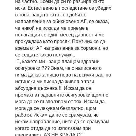
на частно. Всеки да си го разбира както
иска. Естествено в последствие се убедих
в това, защото като се сдобих с
направление за обикновено АГ, се оказа,
че никой не иска да ме приеме в
полагащия се един месец давност и ме
прокуждаха като просяк. Помъчих се да
взема от АГ направление за хормони, но
се сещате какво получих ..
Е, кажете ми - защо плащам здравни
осигуровки ??? Знам, че с написаното
няма да кажа нищо ново на всички вас, но
истински ми писна да живея в тази
абсурдна държава !!! Искам да се
премахнат здравните осигуровки щом не
мога да се възползвам от тях. Искам да
мога да се лекувам безплатно, щом
работя. Искам да не се срамувам, че
искам направление, нито да се срамувам
когато отида да го използвам при
специалист. АЗ НЕ КРАДА ОТ