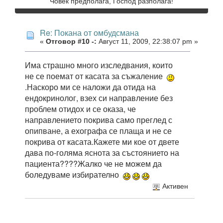
Човек предполага, Господ разполага!
Re: Покана от омбудсмана
«
Отговор #10 -:
Август 11, 2009, 22:38:07 pm »
Има страшно много изследвания, които
не се поемат от касата за съжаление
.Наскоро ми се наложи да отида на
ендокринолог, взех си направление без
проблем отидох и се оказа, че
направлението покрива само преглед с
опипване, а ехографа се плаща и не се
покрива от касата.Кажете ми кое от двете
дава по-голяма яснота за състоянието на
пациента????Жалко че не можем да
боледуваме избирателно
Активен