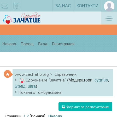
ЗА НАС
КОНТАКТИ
Tog
zachatie@gmail.com
facebook
nav
Начало
Помощ
Вход
Регистрация
www.zachatie.org
Справочник
(Модератори:
cygnus
,
Сдружение “Зачатие”
StefiZ
,
ultra
)
Покана от омбудсмана
Формат за разпечатване
Страници:
1
2
[
]
Всички
Надолу