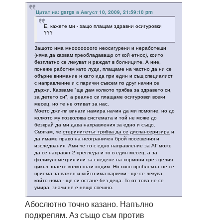
Цитат на: garga в Август 10, 2009, 21:59:10 pm
Е, кажете ми - защо плащам здравни осигуровки
???
Защото има мнооооооого неосигурени и неработещи
(няма да казвам преобладаващо от кой етнос), които
безплатно се лекуват и раждат в болниците. А ние,
понеже работим като луди, плащаме на частно да ни се
обърне внимание и като ида при един и същ специалист
с направление и с парички съвсем по друг начин се
държи. Казваме "ще дам колкото трябва за здравето си,
за детето си", а реално си плащаме осигуровки всеки
месец, но те не отиват за нас.
Моето джи-пи винаги намира начин да ми помогне, но до
колкото му позволява системата и той не може до
безкрай да ми дава направления за едно и също.
Смятам, че
стерилитетът трябва да се диспансеризира
и
да имаме право на неограничен брой посещения и
изследвания. Ами че то с едно направление за АГ може
да се направят 2 прегледа и то в един месец, а за
фоликулометрия или за следене на хормони през целия
цикъл знаете колко пъти ходим. Но явно проблемът не се
приема за важен и който има парички - ще се лекува,
който няма - ще си остане без деца. То от това не се
умира, значи не е нещо спешно.
Абослютно точно казано. Напълно
подкрепям. Аз също съм против