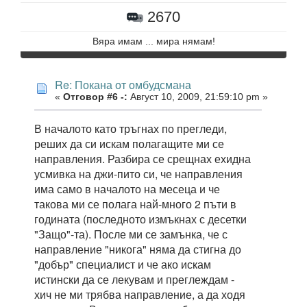
2670
Вяра имам ... мира нямам!
Re: Покана от омбудсмана
«
Отговор #6 -:
Август 10, 2009, 21:59:10 pm »
В началото като тръгнах по прегледи,
реших да си искам полагащите ми се
направления. Разбира се срещнах ехидна
усмивка на джи-пито си, че направления
има само в началото на месеца и че
такова ми се полага най-много 2 пъти в
годината (последното измъкнах с десетки
"Защо"-та). После ми се замънка, че с
направление "никога" няма да стигна до
"добър" специалист и че ако искам
истински да се лекувам и преглеждам -
хич не ми трябва направление, а да ходя