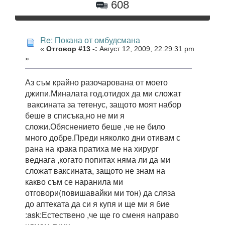
608
Re: Покана от омбудсмана
«
Отговор #13 -:
Август 12, 2009, 22:29:31 pm
»
Аз съм крайно разочарована от моето
джипи.Миналата год.отидох да ми сложат
ваксината за тетенус, защото моят набор
беше в списъка,но не ми я
сложи.Обяснението беше ,че не било
много добре.Преди няколко дни отивам с
рана на крака пратиха ме на хирург
веднага ,когато попитах няма ли да ми
сложат ваксината, защото не знам на
какво съм се наранила ми
отговори(повишавайки ми тон) да сляза
до аптеката да си я купя и ще ми я бие
:ask:Естествено ,че ще го сменя направо