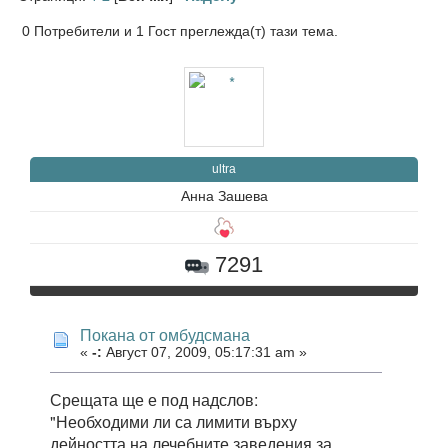
0 Потребители и 1 Гост преглежда(т) тази тема.
ultra
Анна Зашева
7291
Покана от омбудсмана
«
-:
Август 07, 2009, 05:17:31 am »
Срещата ще е под надслов:
"Необходими ли са лимити върху
дейността на лечебните заведения за