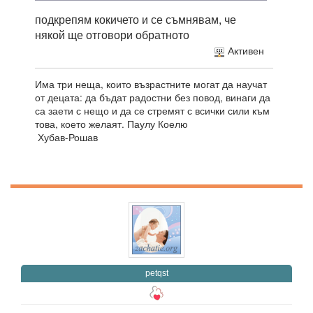
подкрепям кокичето и се съмнявам, че
някой ще отговори обратното
Активен
Има три неща, които възрастните могат да научат
от децата: да бъдат радостни без повод, винаги да
са заети с нещо и да се стремят с всички сили към
това, което желаят. Паулу Коелю
Хубав-Рошав
petqst