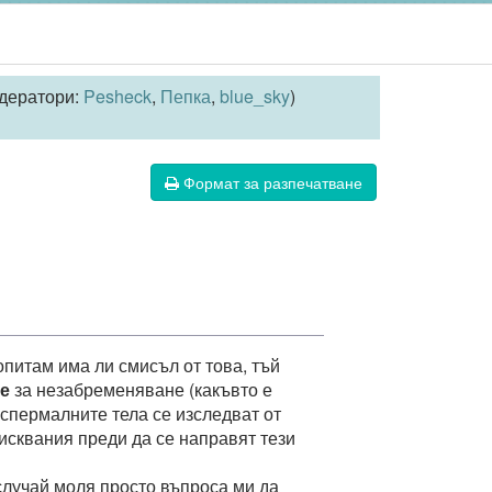
дератори:
Pesheck
,
Пепка
,
blue_sky
)
Формат за разпечатване
питам има ли смисъл от това, тъй
е
за незабременяване (какъвто е
тиспермалните тела се изследват от
зисквания преди да се направят тези
случай моля просто въпроса ми да