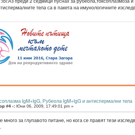
 :lol:Аз преди 2 седмици пуснах за рубеола,токсоплазмоза 
тиспермалните тела са в пакета на имунологичните изслед
ксоплазма IgM+IgG, Рубеола IgM+IgG и антиспермални тела
р #4 -:
Юни 06, 2009, 17:49:01 pm »
е много за глупавото питане, но кога се правят тези изсле
.