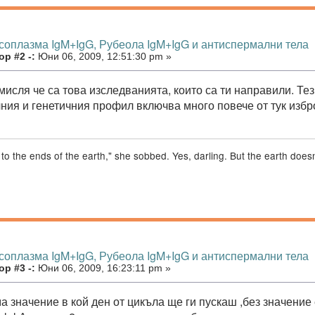
ксоплазма IgM+IgG, Рубеола IgM+IgG и антиспермални тела
р #2 -:
Юни 06, 2009, 12:51:30 pm »
 мисля че са това изследванията, които са ти направили. Те
ния и генетичния профил включва много повече от тук избр
im to the ends of the earth," she sobbed. Yes, darling. But the earth doe
ксоплазма IgM+IgG, Рубеола IgM+IgG и антиспермални тела
р #3 -:
Юни 06, 2009, 16:23:11 pm »
а значение в кой ден от цикъла ще ги пускаш ,без значение 