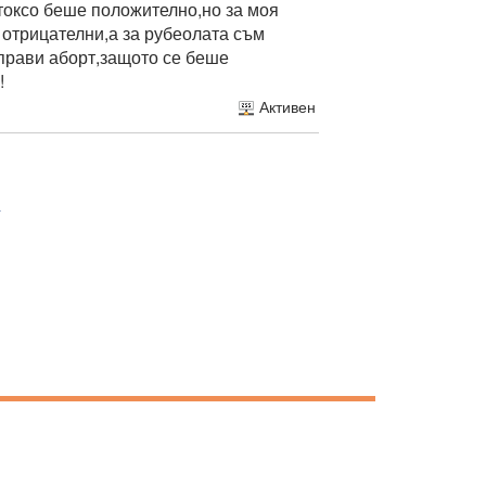
 токсо беше положително,но за моя
 отрицателни,а за рубеолата съм
 прави аборт,защото се беше
!
Активен
5