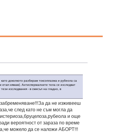
й като доколкото разбирам токсоплазма и рубеола са
зи етап нямам). Антиспермалните тела се изследват
 тези изследвания - в смисъл на гладно, в
 забременяване!!!За да не изживееш
за,че след като не съм могла да
листериоза,бруцелоза,рубеола и още
ради вероятност от зараза по време
а,че можело да се наложи АБОРТ!!!