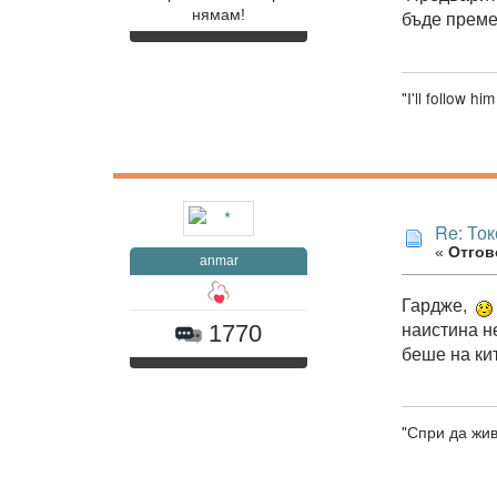
бъде преме
нямам!
"I'll follow h
Re: То
«
Отгово
anmar
Гардже,
наистина н
1770
беше на ки
"Спри да жив