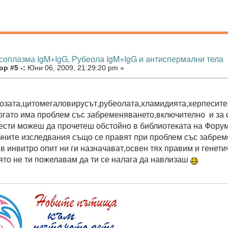
ксоплазма IgM+IgG, Рубеола IgM+IgG и антиспермални тела
р #5 -:
Юни 06, 2009, 21:29:20 pm »
озата,цитомегаловирусът,рубеолата,хламидията,херпесите -
когато има проблем със забременяването,включително и за 
лести можеш да прочетеш обстойно в библиотеката на Форум
ните изследвания също се правят при проблем със забрем
в инвитро опит ни ги назначават,освен тях правим и генети
оято не ти пожелавам да ти се налага да навлизаш