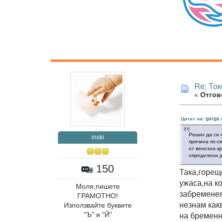
Re: То
«
Отгово
Цитат на: garga 
Реших да си 
inski
причина по-с
от венозна кр
определени 
150
Така,горещ
ужаса,на к
Моля,пишете
забременея
ГРАМОТНО!
незнам как
Използвайте буквите
на бременн
"Ъ" и "Й"