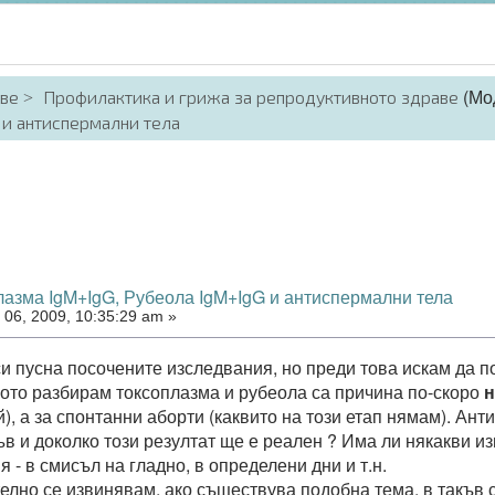
(Мо
аве
Профилактика и грижа за репродуктивното здраве
 и антиспермални тела
лазма IgM+IgG, Рубеола IgM+IgG и антиспермални тела
06, 2009, 10:35:29 am »
и пусна посочените изследвания, но преди това искам да по
кото разбирам токсоплазма и рубеола са причина по-скоро
н
), а за спонтанни аборти (каквито на този етап нямам). Ан
ъв и доколко този резултат ще е реален ? Има ли някакви и
 - в смисъл на гладно, в определени дни и т.н.
лно се извинявам, ако съществува подобна тема, в такъв 