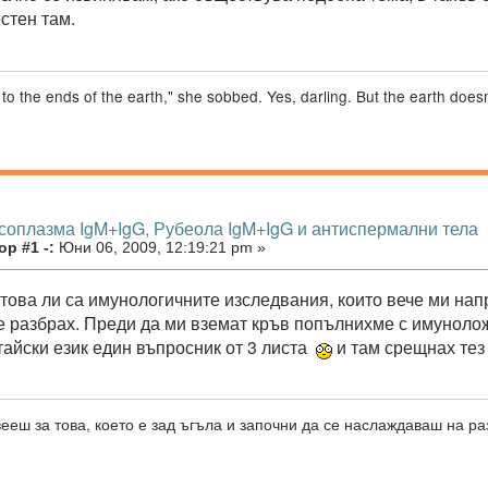
стен там.
im to the ends of the earth," she sobbed. Yes, darling. But the earth doe
ксоплазма IgM+IgG, Рубеола IgM+IgG и антиспермални тела
р #1 -:
Юни 06, 2009, 12:19:21 pm »
това ли са имунологичните изследвания, които вече ми нап
е разбрах. Преди да ми вземат кръв попълнихме с имунолож
тайски език един въпросник от 3 листа
и там срещнах тез
ееш за това, което е зад ъгъла и започни да се наслаждаваш на ра