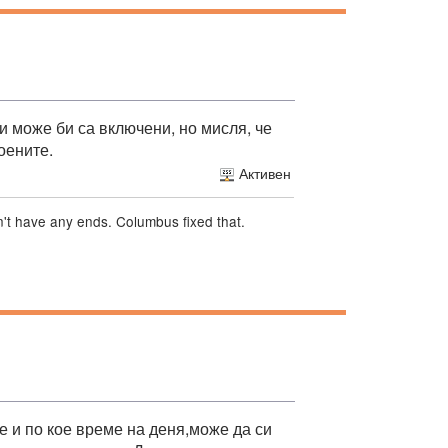
зи може би са включени, но мисля, че
оените.
Активен
sn't have any ends. Columbus fixed that.
е и по кое време на деня,може да си