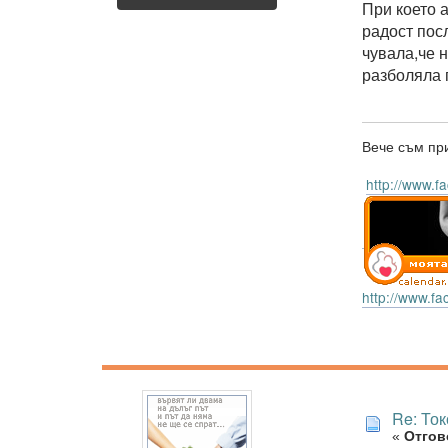
При което 
радост пос
чувала,че 
разболяла 
Вече съм при
http://www.
http://www.
Re: То
«
Отгово