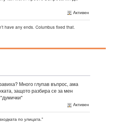
Активен
sn't have any ends. Columbus fixed that.
равиха? Много глупав въпрос, ама
ката, защото разбира се за мен
 "думички"
Активен
зходката по улицата."