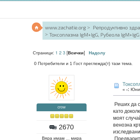
www.zachatie.org
Репродуктивно здр
Токсоплазма IgM+IgG, Рубеола IgM+IgG
Страници:
1
2
3
[
]
Всички
Надолу
0 Потребители и 1 Гост преглежда(т) тази тема.
Токсоп
«
-:
Юни 
Реших да с
crow
като докол
моят случай
венозна кр
2670
изследвания
Предварите
Вяра имам ... мира