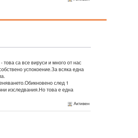
 това са все вируси и много от нас
собствено успокоение.За всяка една
а.
еняването.Обикновено след 1
чни изследвания.Но това е една
Активен