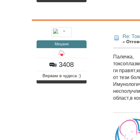
Re: То
«
Отгово
Мецани
Палечка,
токсоплазм
3408
ги правят,
от тези бо
Вярвам в чудеса :)
Имунологич
несполучли
област,в к