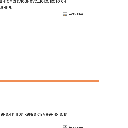
и цитомегаловирус.Доколкото си
вания.
Активен
двания и при какви съмнения или
Активен