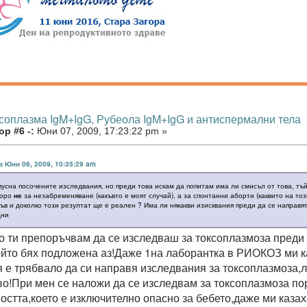
ксоплазма IgM+IgG, Рубеола IgM+IgG и антиспермални тела
р #6 -:
Юни 07, 2009, 17:23:22 pm »
в Юни 06, 2009, 10:35:29 am
пусна посочените изследвания, но преди това искам да попитам има ли смисъл от това, тъ
коро
не
за незабременяване (какъвто е моят случай), а за спонтанни аборти (каквито на то
ъв и доколко този резултат ще е реален ? Има ли някакви изисквания преди да се направят
дни
о ти препоръчвам да се изследваш за токсоплазмоза преди
ойто бях подложена аз!Даже 1на лаборантка в РИОКОЗ ми ка
 е трябвало да си направя изследвания за токсоплазмоза,
во!При мен се наложи да се изследвам за токсоплазмоза по
остта,което е изключително опасно за бебето,даже ми казах