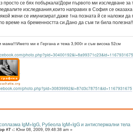
аз просто се бях побъркала!Дори първото ми изследване за
ледвалите изследвания,които направих в София се оказаха
някой жени се имунизират,даже 1на позната й се наложи да
по време на бременността си.Дано да съм ти била полезна!!
 мама!!!Името ми е Гергана и тежа 3,900г и съм висока 52см
facebook.com/photo.php?pid=30400192&l=8a99371c23&id=116793167
facebook.com/photo.php?pid=30839992&l=87d3c78751&id=1167931675
ксоплазма IgM+IgG, Рубеола IgM+IgG и антиспермални тела
р #7 -:
Юни 08, 2009, 09:48:38 am »