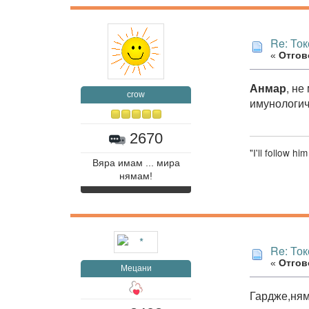
Re: То
«
Отгово
Анмар
, не
crow
имунологич
2670
"I'll follow h
Вяра имам ... мира
нямам!
Re: То
«
Отгово
Мецани
Гардже,ням