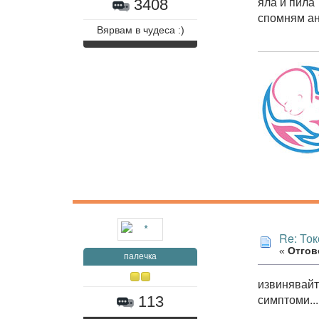
яла и пила
3408
спомням ан
Вярвам в чудеса :)
Re: То
«
Отгово
палечка
извинявайт
симптоми...
113