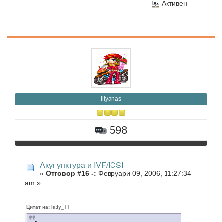
Активен
iliyanas
598
Акупунктура и IVF/ICSI
«
Отговор #16 -:
Февруари 09, 2006, 11:27:34
am »
Цитат на: lady_11