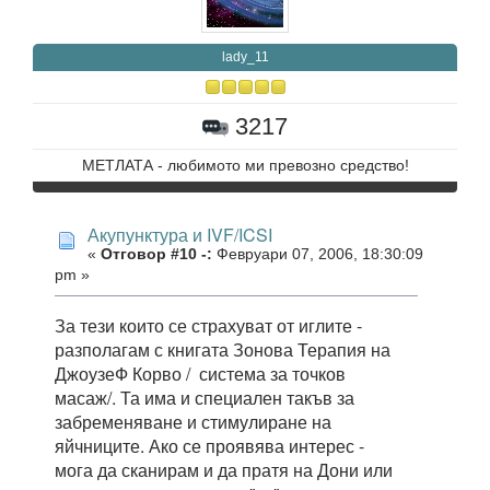
lady_11
3217
МЕТЛАТА - любимото ми превозно средство!
Акупунктура и IVF/ICSI
«
Отговор #10 -:
Февруари 07, 2006, 18:30:09
pm »
За тези които се страхуват от иглите -
разполагам с книгата Зонова Терапия на
ДжоузеФ Корво / система за точков
масаж/. Та има и специален такъв за
забременяване и стимулиране на
яйчниците. Ако се проявява интерес -
мога да сканирам и да пратя на Дони или