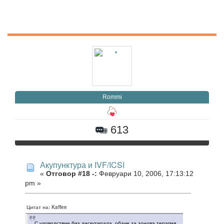
Rommi
613
Акупунктура и IVF/ICSI
«
Отговор #18 -:
Февруари 10, 2006, 17:13:12
pm »
Цитат на: Kaffee
С удоволствие бих дискутирала, обаче за зонова терапия