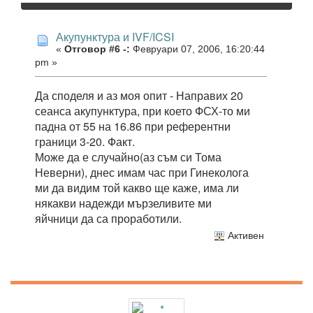
Акупунктура и IVF/ICSI
«
Отговор #6 -:
Февруари 07, 2006, 16:20:44
pm »
Да споделя и аз моя опит - Направих 20
сеанса акупунктура, при което ФСХ-то ми
падна от 55 на 16.86 при референтни
граници 3-20. Факт.
Може да е случайно(аз съм си Тома
Неверни), днес имам час при Гинеколога
ми да видим той какво ще каже, има ли
някакви надежди мързеливите ми
яйчници да са проработили.
Активен