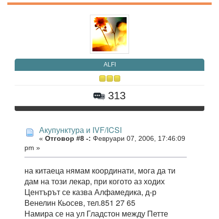
ALFI
313
Акупунктура и IVF/ICSI
«
Отговор #8 -:
Февруари 07, 2006, 17:46:09
pm »
на китаеца нямам координати, мога да ти
дам на този лекар, при когото аз ходих
Центърът се казва Алфамедика, д-р
Венелин Кьосев, тел.851 27 65
Намира се на ул Гладстон между Петте