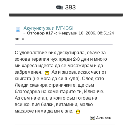
393
Акупунктура и IVF/ICSI
«
Отговор #17 -:
Февруари 10, 2006, 08:51:24
am »
С удоволствие бих дискутирала, обаче за
зонова терапия чух преди 2-3 дни и много
ми хареса идеята да се масажирам и да
забременея.
Аз и затова исках част от
книгата (не мога да си я купя). След като
Леиди сканира страничките, ще съм
благодарна на коментарите ти, Илианче.
Аз съм на етап, в които съм готова на
всичко, пия билки, витамини, малко
масажче няма да ми е зле.
Активен