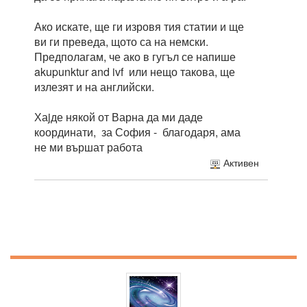
Ако искате, ще ги изровя тия статии и ще
ви ги преведа, щото са на немски.
Предполагам, че ако в гугъл се напише
akupunktur and ivf или нещо такова, ще
излезят и на английски.
Хаjде някой от Варна да ми даде
координати, за София - благодаря, ама
не ми вършат работа
Активен