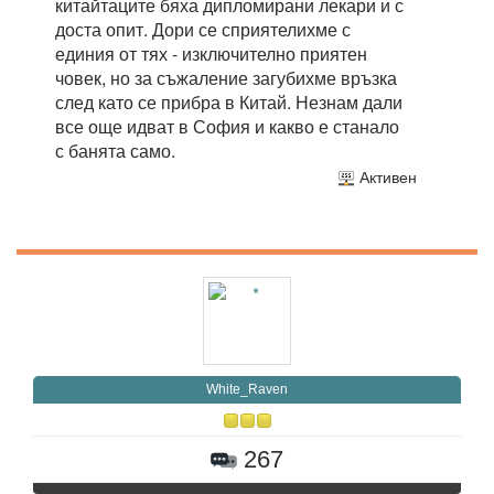
китайтаците бяха дипломирани лекари и с
доста опит. Дори се сприятелихме с
единия от тях - изключително приятен
човек, но за съжаление загубихме връзка
след като се прибра в Китай. Незнам дали
все още идват в София и какво е станало
с банята само.
Активен
White_Raven
267