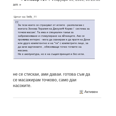
am »
Цитат на: lady_11
За тези които се страхуват от иглите - разполагам с
книгата Зонова Терапия на ДжоузеФ Корво / система за
точков масаж/. Та има и специален такъв за
забременяване и стимулиране на яйчниците. Ако се
проявява интерес - мога да сканирам и да пратя на Дони
или друго компетентно и на "ти" с компютрите лице, за
да качи картинките , обясняващи точно точките на
масажа.
Не е акопунктура, но е на същия принцип и без игли.
не се стискаи, ами даваи. готова съм да
се масажирам точково, само даи
насоките.
Активен