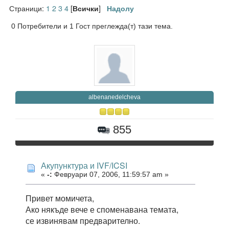
Страници:
1
2
3
4
[
]
Всички
Надолу
0 Потребители и 1 Гост преглежда(т) тази тема.
albenanedelcheva
855
Акупунктура и IVF/ICSI
«
-:
Февруари 07, 2006, 11:59:57 am »
Привет момичета,
Ако някъде вече е споменавана темата,
се извинявам предварително.