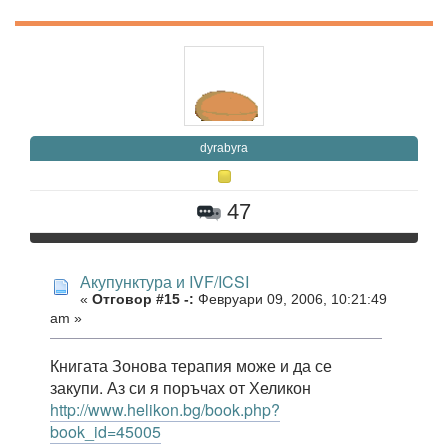
dyrabyra
47
Акупунктура и IVF/ICSI
«
Отговор #15 -:
Февруари 09, 2006, 10:21:49
am »
Книгата Зонова терапия може и да се
закупи. Аз си я поръчах от Хеликон
http://www.helikon.bg/book.php?
book_id=45005