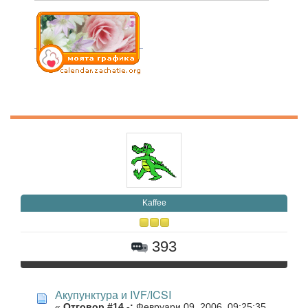
Kaffee
393
Акупунктура и IVF/ICSI
«
Отговор #14 -:
Февруари 09, 2006, 09:25:35