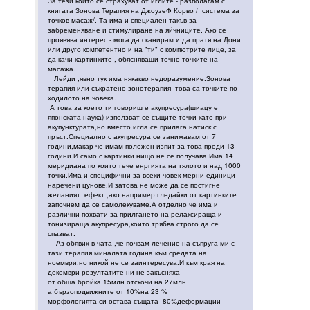
За тези които се страхуват от иглите - разполагам с
книгата Зонова Терапия на ДжоузеФ Корво / система за
точков масаж/. Та има и специален такъв за
забременяване и стимулиране на яйчниците. Ако се
проявява интерес - мога да сканирам и да пратя на Дони
или друго компетентно и на "ти" с компютрите лице, за
да качи картинките , обясняващи точно точките на
масажа.
Лейди ,явно тук има някакво недоразумение.Зонова
терапия или съкратено зонотерапия -това са точките по
ходилото на човека.
А това за което ти говориш е акупресура(шиацу е
японската наука)-използват се същите точки като при
акупунктурата,но вместо игла се прилага натиск с
пръст.Специално с акупресура се занимавам от 7
години,макар че имам положен изпит за това преди 13
години.И само с картинки нищо не се получава.Има 14
меридиана по които тече енргията на тялото и над 1000
точки.Има и специфични за всеки човек мерни единици-
наречени цунове.И затова не може да се постигне
желаният ефект ,ако например гледайки от картинките
започнем да се самолекуваме.А отделно че има и
различни похвати за прилгането на релаксираща и
тонизираща акупресура,които трябва строго да се
спазват.
Аз обявих в чата ,че почвам лечение на съпруга ми с
тази терапия миналата година към средата на
ноември,но никой не се заинтересува.И към края на
декември резултатите ни не закъсняха-
от обща бройка 15млн отскочи на 27млн
а бързоподвижните от 10%на 23 %
морфологията си остава същата -80%деформации