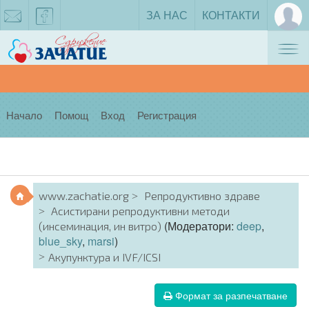
ЗА НАС
КОНТАКТИ
Tog
zachatie@gmail.com
facebook
nav
Начало
Помощ
Вход
Регистрация
www.zachatie.org
Репродуктивно здраве
Асистирани репродуктивни методи
(Модератори:
deep
,
(инсеминация, ин витро)
blue_sky
,
marsi
)
Акупунктура и IVF/ICSI
Формат за разпечатване