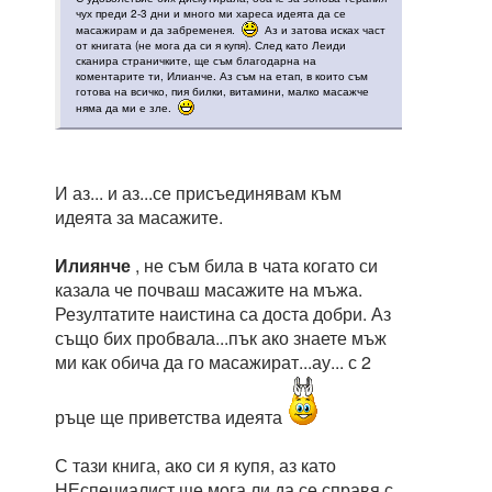
чух преди 2-3 дни и много ми хареса идеята да се
масажирам и да забременея.
Аз и затова исках част
от книгата (не мога да си я купя). След като Леиди
сканира страничките, ще съм благодарна на
коментарите ти, Илианче. Аз съм на етап, в които съм
готова на всичко, пия билки, витамини, малко масажче
няма да ми е зле.
И аз... и аз...се присъединявам към
идеята за масажите.
Илиянче
, не съм била в чата когато си
казала че почваш масажите на мъжа.
Резултатите наистина са доста добри. Аз
също бих пробвала...пък ако знаете мъж
ми как обича да го масажират...ау... с 2
ръце ще приветства идеята
С тази книга, ако си я купя, аз като
НЕспециалист ще мога ли да се справя с