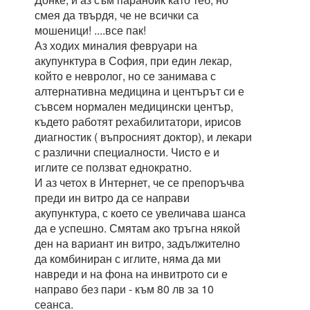
смея да твърдя, че не всички са
мошеници! ....все пак!
Аз ходих миналия февруари на
акупунктура в София, при един лекар,
който е невролог, но се занимава с
алтернативна медицина и центърът си е
съвсем нормален медицински център,
където работят рехабилитатори, ирисов
диагностик ( въпросният доктор), и лекари
с различни специалности. Чисто е и
иглите се ползват еднократно.
И аз четох в Интернет, че се препоръчва
преди ин витро да се направи
акупунктура, с което се увеличава шанса
да е успешно. Смятам ако тръгна някой
ден на вариант ин витро, задължително
да комбиниран с иглите, няма да ми
навреди и на фона на инвитрото си е
направо без пари - към 80 лв за 10
сеанса.