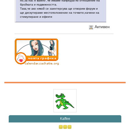
но,за нас е важно ,че имаме напредък по отношение на
бройката и подвижността.
Така,че ако някой се заинтерсува ще отворим форум и
ще дискутираме местоположение на точките,начини на
стимулиране и ефекти
Активен
Kaffee