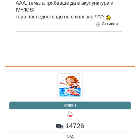
ААА, темата трябваше да е акупунктура и
IVF/ICSI
това последното що не е излязло????
Активен
cygnus
14726
N/A