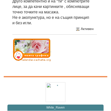
друго компетентно и на "ти" с компютрите
лице, за да качи картинките , обясняващи
точно точките на масажа.
Не е акопунктура, но е на същия принцип
и без игли.
Активен
White_Raven