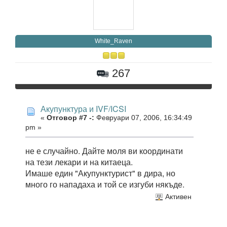
White_Raven
267
Акупунктура и IVF/ICSI
«
Отговор #7 -:
Февруари 07, 2006, 16:34:49
pm »
не е случайно. Дайте моля ви координати
на тези лекари и на китаеца.
Имаше един "Акупунктурист" в дира, но
много го нападаха и той се изгуби някъде.
Активен