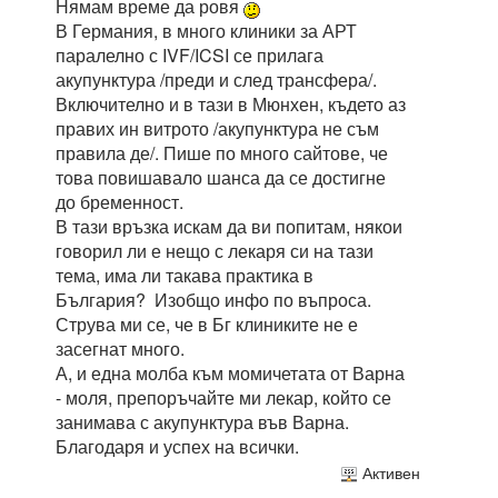
Нямам време да ровя
В Германия, в много клиники за АРТ
паралелно с IVF/ICSI се прилага
акупунктура /преди и след трансфера/.
Включително и в тази в Мюнхен, където аз
правих ин витрото /акупунктура не съм
правила де/. Пише по много сайтове, че
това повишавало шанса да се достигне
до бременност.
В тази връзка искам да ви попитам, някои
говорил ли е нещо с лекаря си на тази
тема, има ли такава практика в
България? Изобщо инфо по въпроса.
Струва ми се, че в Бг клиниките не е
засегнат много.
А, и една молба към момичетата от Варна
- моля, препоръчайте ми лекар, който се
занимава с акупунктура във Варна.
Благодаря и успех на всички.
Активен