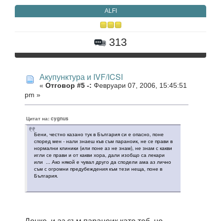
ALFI
313
Акупунктура и IVF/ICSI
«
Отговор #5 -:
Февруари 07, 2006, 15:45:51
pm »
Цитат на: cygnus
Бени, честно казано тук в България си е опасно, поне
според мен - нали знаеш къв съм параноик, не се прави в
нормални клиники (или поне аз не знам), не знам с какви
игли се прави и от какви хора, дали изобщо са лекари
или ... Ако някой е чувал друго да сподели ама аз лично
съм с огромни предубеждения към тези неща, поне в
България.
Донке, и аз съм параноик като теб, но