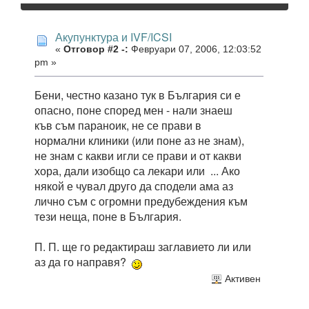
Акупунктура и IVF/ICSI
«
Отговор #2 -:
Февруари 07, 2006, 12:03:52
pm »
Бени, честно казано тук в България си е
опасно, поне според мен - нали знаеш
къв съм параноик, не се прави в
нормални клиники (или поне аз не знам),
не знам с какви игли се прави и от какви
хора, дали изобщо са лекари или ... Ако
някой е чувал друго да сподели ама аз
лично съм с огромни предубеждения към
тези неща, поне в България.
П. П. ще го редактираш заглавието ли или
аз да го направя?
Активен