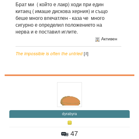
Брат ми ( който е лакр) ходи при един
китаец ( имаше дискова херния) и също
беше много впечатлен - каза че много
сигурно е определил положението на
нерва и е поставил иглите.
Активен
[/i]
The impossible is often the untried
dyrabyra
47