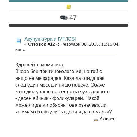
47
Акупунктура и IVF/ICSI
«
Отговор #12 -:
Февруари 08, 2006, 15:15:04
pm »
Здравейте момичета,
Вчера бях при гинеколога ми, но той с
нищо не ме зарадва. Каза да отида пак
след един месец и нищо повече. Обаче
като диктуваше на сестрата чух следното
- десен яйчник - фоликуларен. Някой
може ли да ми обясни това означава ли,
че имам фоликули, та дори и да са малки?
Активен