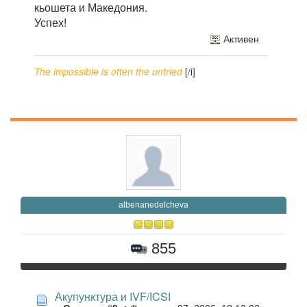
кьошета и Македония.
Успех!
Активен
[/i]
The impossible is often the untried
albenanedelcheva
855
Акупунктура и IVF/ICSI