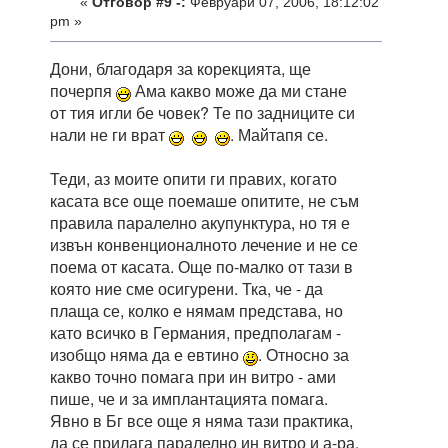
«
Отговор #9 -:
Февруари 07, 2006, 18:12:02
pm »
Дони, благодаря за корекцията, ще
почерпя
Ама какво може да ми стане
от тия игли бе човек? Те по задниците си
нали не ги врат
. Майтапя се.
Теди, аз моите опити ги правих, когато
касата все още поемаше опитите, не съм
правила паралелно акупунктура, но тя е
извън конвенционалното лечение и не се
поема от касата. Още по-малко от тази в
която ние сме осигурени. Тка, че - да
плаща се, колко е нямам представа, но
като всичко в Германия, предполагам -
изобщо няма да е евтино
. Относно за
какво точно помага при ин витро - ами
пише, че и за имплантацията помага.
Явно в Бг все още я няма тази практика,
да се прилага паралелно ин витро и а-ра.