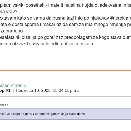
itam vsi4ki posetiteli - imate li naistina nujda ot adekvatna in
pna vrav?
extavam kato se varna da pusna tazi info po njakakav #nerekl
ata e dosta sporna i makar az da sam za ima mnogo mnenija prot
 zabraneno
isalata /ili pisalija po gore/ z1z predpolagam za kogo stava du
m na otzvuk i sorry oste edin pat za latinizata
arsko mnenie
р #1 -:
Ноември 10, 2005, 18:04:11 pm »
orgiev
alata /ili pisalija po gore/ z1z predpolagam za kogo stava duma