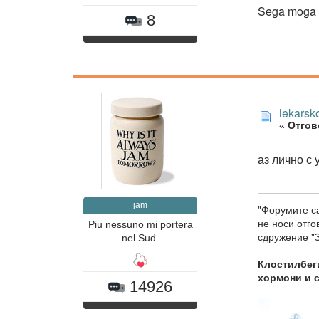
Sega moga d
8
lekarsk
«
Отгово
аз лично с
jam
"Форумите са
не носи отг
Piu nessuno mi portera
сдружение "З
nel Sud.
Клостилбеги
хормони и 
14926