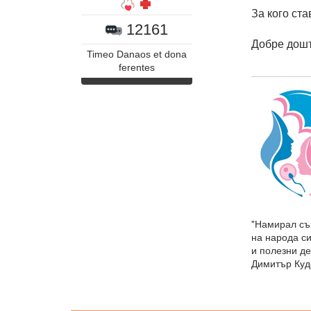
За кого ст
12161
Добре дошъ
Timeo Danaos et dona
ferentes
"Намирал съ
на народа си
и полезни де
Димитър Куд