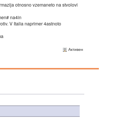
formazija otnosno vzemaneto na stvolovi
amen# na4in
iv. V Italia naprimer 4astnoto
ma
Активен