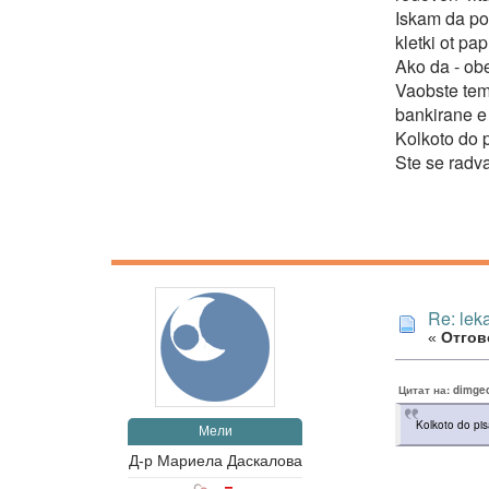
Iskam da pop
kletki ot pa
Ako da - ob
Vaobste tem
bankirane e
Kolkoto do p
Ste se radva
Re: lek
«
Отгово
Цитат на: dimge
Kolkoto do pis
Мели
Д-р Мариела Даскалова