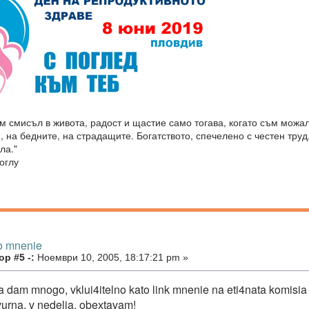
м смисъл в живота, радост и щастие само тогава, когато съм можа
, на бедните, на страдащите. Богатството, спечелено с честен труд
ла."
оглу
o mnenie
р #5 -:
Ноември 10, 2005, 18:17:21 pm »
a dam mnogo, vklui4itelno kato link mnenie na eti4nata komisi
vurna, v nedelja, obextavam!