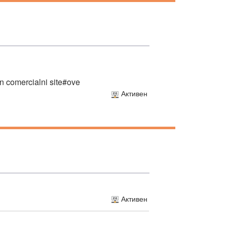
n comercialni site#ove
Активен
Активен