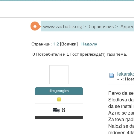
www.zachatie.org
Справочник
Адрес
Страници:
1
2
[
]
Всички
Надолу
0 Потребители и 1 Гост преглежда(т) тази тема.
lekarsk
«
-:
Ноем
dimgeorgiev
Parvo da se
Sledtova da 
da se instal
8
Az ne se zan
Za tova rjad
Nalozi se d
redoven 4ita