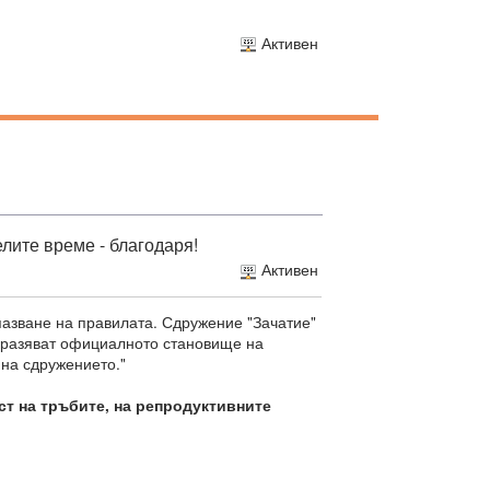
Активен
елите време - благодаря!
Активен
пазване на правилата. Сдружение "Зачатие"
изразяват официалното становище на
 на сдружението."
ст на тръбите, на репродуктивните