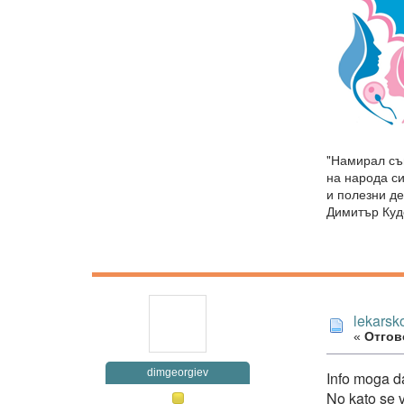
"Намирал съ
на народа си
и полезни де
Димитър Куд
lekarsk
«
Отгово
dimgeorgiev
Info moga d
No kato se 