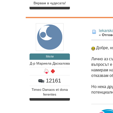
Вярвам в чудесата!
lekarsk
«
Отгово
Добре, н
Мели
Лично аз с
въпросът е
Д-р Мариела Даскалова
намирам на
отказвам о
12161
Но нека дру
Timeo Danaos et dona
потенциални
ferentes