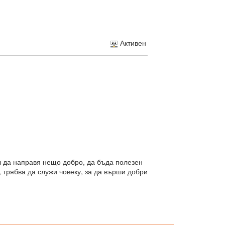
Активен
л да направя нещо добро, да бъда полезен
, трябва да служи човеку, за да върши добри