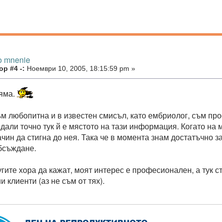
o mnenie
р #4 -:
Ноември 10, 2005, 18:15:59 pm »
яма.
ъм любопитна и в известен смисъл, като ембриолог, съм п
 дали точно тук й е мястото на тази информация. Когато на
чин да стигна до нея. Така че в момента знам достатъчно за
бсъждане.
гите хора да кажат, моят интерес е професионален, а тук с
 клиенти (аз не съм от тях).