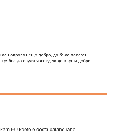
л да направя нещо добро, да бъда полезен
, трябва да служи човеку, за да върши добри
a kam EU koeto e dosta balancirano