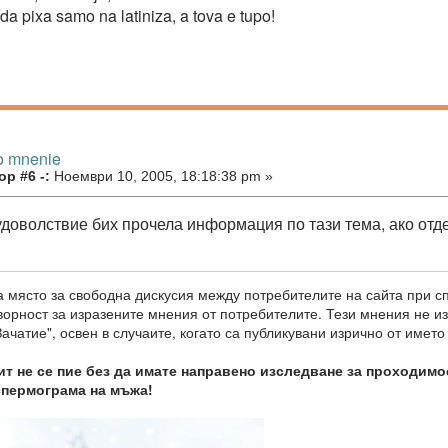
a pixa samo na latiniza, a tova e tupo!
o mnenie
р #6 -:
Ноември 10, 2005, 18:18:38 pm »
 удоволствие бих прочела информация по тази тема, ако отд
 място за свободна дискусия между потребителите на сайта при с
оворност за изразените мнения от потребителите. Тези мнения не 
ачатие", освен в случаите, когато са публикувани изрично от името
т не се пие без да имате направено изследване за проходимо
спермограма на мъжа!