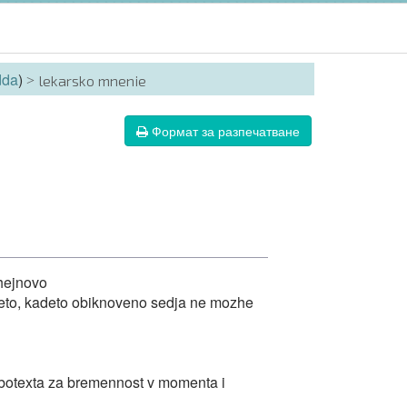
dda
)
lekarsko mnenie
Формат за разпечатване
Shejnovo
kafeto, kadeto obiknoveno sedja ne mozhe
abotexta za bremennost v momenta i