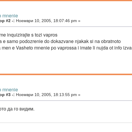
o mnenie
р #2 -:
Ноември 10, 2005, 18:07:46 pm »
me inquizirajte s tozi vapros
a e samo podozrenie do dokazvane njakak si na obratnoto
 men e Vasheto mnenie po vaprossa i imate li nujda ot info izva
o mnenie
р #3 -:
Ноември 10, 2005, 18:13:55 pm »
то да го видим.