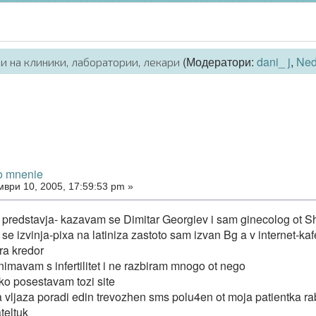
(Модератори:
dani_ j
,
Ne
и на клиники, лаборатории, лекари
o mnenie
ври 10, 2005, 17:59:53 pm »
 predstavja- kazavam se Dimitar Georgiev i sam ginecolog ot 
se izvinja-pixa na latiniza zastoto sam izvan Bg a v internet-
ira kredor
imavam s infertilitet i ne razbiram mnogo ot nego
ko posestavam tozi site
a vljaza poradi edin trevozhen sms polu4en ot moja patientka r
teltuk