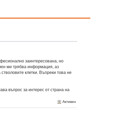
рофесионално заинтересована, но
 мен ми трябва информация, аз
 стволовите клетки. Въпреки това не
тава въпрос за интерес от страна на
Активен