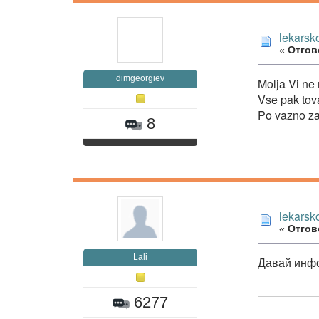
lekarsk
«
Отгово
dimgeorgiev
Molja Vi ne 
Vse pak tov
Po vazno za
8
lekarsk
«
Отгово
Lali
Давай инфо
6277