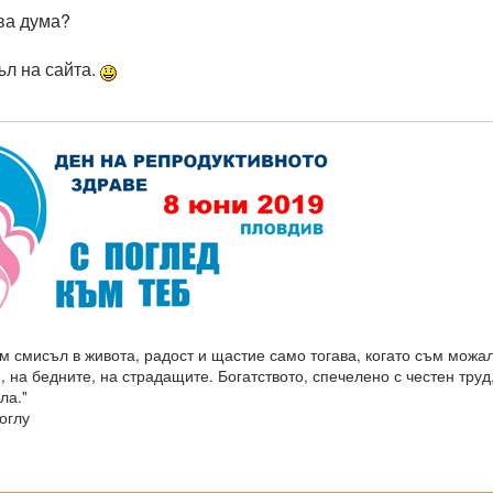
ава дума?
л на сайта.
м смисъл в живота, радост и щастие само тогава, когато съм можа
, на бедните, на страдащите. Богатството, спечелено с честен труд
ла."
оглу