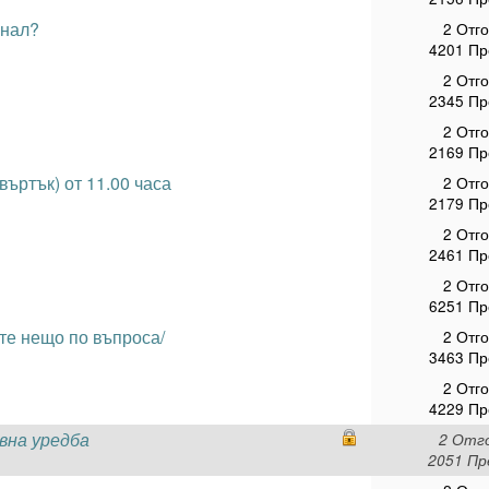
анал?
2 Отг
4201 Пр
2 Отг
2345 Пр
2 Отг
2169 Пр
въртък) от 11.00 часа
2 Отг
2179 Пр
2 Отг
2461 Пр
2 Отг
6251 Пр
те нещо по въпроса/
2 Отг
3463 Пр
2 Отг
4229 Пр
вна уредба
2 Отг
2051 Пр