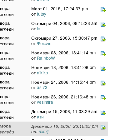
овора
Март 01, 2015, 17:24:37 pm
от
tutsy
егледи
овора
Октомври 04, 2006, 08:15:28 am
от
le
егледи
овора
Октомври 27, 2006, 15:30:47 pm
от
Фоксче
егледи
овора
Ноември 08, 2006, 13:41:14 pm
от
RainboW
егледи
овора
Ноември 18, 2006, 18:41:06 pm
от
nikiko
егледи
овора
Ноември 24, 2006, 14:15:44 pm
от
asi73
егледи
овора
Ноември 26, 2006, 21:16:48 pm
от
vesimira
егледи
овора
Декември 15, 2006, 11:03:29 am
от
ази
егледи
овора
Декември 18, 2006, 23:10:23 pm
от
mimij
егледи