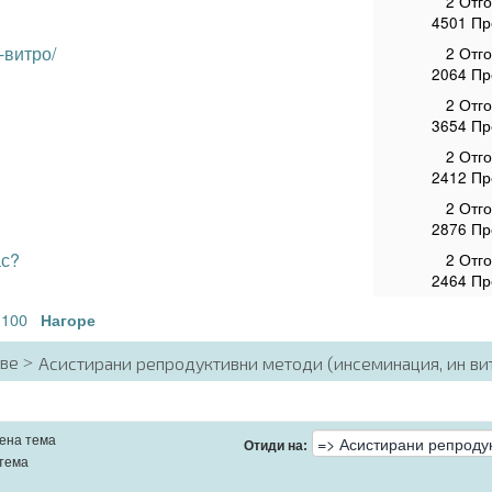
2 Отг
4501 Пр
-витро/
2 Отг
2064 Пр
2 Отг
3654 Пр
2 Отг
2412 Пр
2 Отг
2876 Пр
ас?
2 Отг
2464 Пр
100
.
Нагоре
аве
Асистирани репродуктивни методи (инсеминация, ин ви
ена тема
Отиди на:
тема