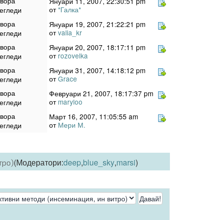
овора
Януари 11, 2007, 22:30:51 pm
от
*Галка*
егледи
овора
Януари 19, 2007, 21:22:21 pm
от
valia_kr
егледи
овора
Януари 20, 2007, 18:17:11 pm
от
rozovelka
егледи
овора
Януари 31, 2007, 14:18:12 pm
от
Grace
егледи
овора
Февруари 21, 2007, 18:17:37 pm
от
maryloo
егледи
овора
Март 16, 2007, 11:05:55 am
от
Мери М.
егледи
(Модератори:
deep
,
blue_sky
,
marsi
)
тро)