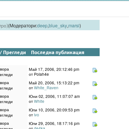
(Модератори:
deep
,
blue_sky
,
marsi
)
тро)
/
Прегледи
Последна публикация
овора
Май 17, 2006, 20:12:46 pm
от Polah4e
егледи
овора
Май 20, 2006, 15:13:22 pm
от
White_Raven
егледи
овора
Юни 02, 2006, 11:07:07 am
от
White
егледи
овора
Юли 10, 2006, 20:09:53 pm
от
ivo
егледи
овора
Юли 29, 2006, 18:17:16 pm
от
de4ka
егледи