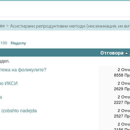
аве
Асистирани репродуктивни методи (инсеминация, ин ви
100
.
Надолу
Отговора
здел.
тежа на фоликулите?
2 Отг
8558 Пр
но ИКСИ
2 Отг
2629 Пр
а
2 Отг
2227 Пр
li izobshto nadejda
2 Отг
2527 Пр
2 Отг
2156 Пр