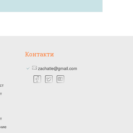
Контакти
zachatie@gmail.com
ст
т
т
ение