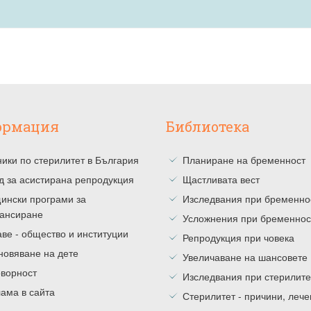
ормация
Библиотека
ики по стерилитет в България
Планиране на бременност
д за асистирана репродукция
Щастливата вест
ински програми за
Изследвания при бременно
ансиране
Усложнения при бременнос
ве - общество и институции
Репродукция при човека
новяване на дете
Увеличаване на шансовете
оворност
Изследвания при стерилите
ама в сайта
Стерилитет - причини, леч