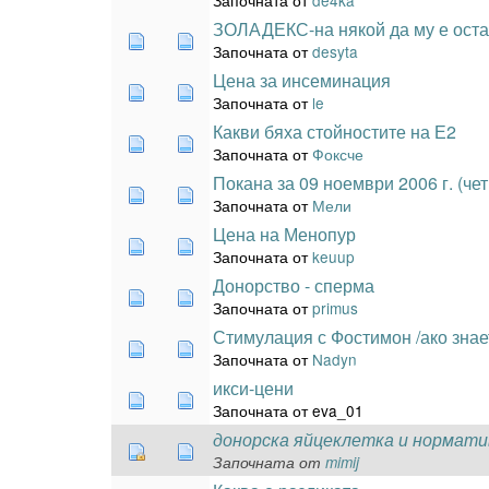
ЗОЛАДЕКС-на някой да му е ост
Започната от
desyta
Цена за инсеминация
Започната от
le
Какви бяха стойностите на Е2
Започната от
Фоксче
Покана за 09 ноември 2006 г. (чет
Започната от
Мели
Цена на Менопур
Започната от
keuup
Донорство - сперма
Започната от
primus
Стимулация с Фостимон /ако знае
Започната от
Nadyn
икси-цени
Започната от eva_01
донорска яйцеклетка и нормати
Започната от
mimij