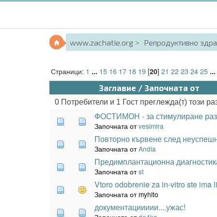
www.zachatie.org
Репродуктивно здр
Страници:
1
15
16
17
18
19
[
]
21
22
23
24
25
...
20
..
Заглавие
/
Започната от
0 Потребители и 1 Гост преглежда(т) този ра
ФОСТИМОН - за стимулиране раз
Започната от
vesimira
Повторно кървене след неуспеш
Започната от
Andia
Предимплантационна диагностик
Започната от
st
Vtoro odobrenie za in-vitro ste ima 
Започната от myhito
документациииии....ужас!
Започната от
de4ka