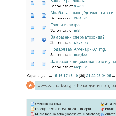
Каква е разликата
Започната от
s.wasi
Молба за помощ /документи за ин
Започната от
valia_kr
Грип и инвитро
Започната от
misi
Замразени сперматозоиди?
Започната от
slavenav
Подарявам Arvekap - 0,1 mg.
Започната от
maryloo
Замразени яйцеклетки вече и у н
Започната от
Мери М.
Страници:
1
15
16
17
18
19
[
]
21
22
23
24
25
...
20
..
www.zachatie.org
Репродуктивно здр
Обикновена тема
Заключ
Гореща тема (Повече от 20 отговора)
Важна 
Много гореща тема (Повече от 50 отговора)
Анкета