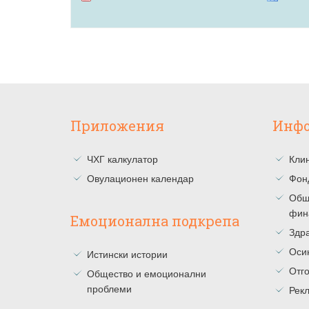
Приложения
Инф
ЧХГ калкулатор
Клин
Овулационен календар
Фон
Общ
фин
Емоционална подкрепа
Здра
Оси
Истински истории
Отг
Общество и емоционални
проблеми
Рекл