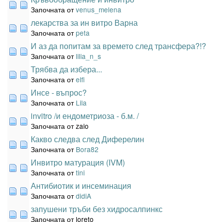
Започната от
venus_melena
лекарства за ин витро Варна
Започната от
peta
И аз да попитам за времето след трансфера?!?
Започната от
lilia_n_s
Трябва да избера...
Започната от
elfi
Инсе - въпрос?
Започната от
Lila
invitro /и ендометриоза - б.м. /
Започната от zaio
Какво следва след Диферелин
Започната от
Bora82
Инвитро матурация (IVM)
Започната от
tini
Антибиотик и инсеминация
Започната от
didiA
запушени тръби без хидросалпинкс
Започната от loreto