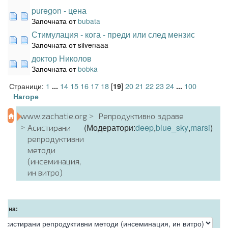
puregon - цена
Започната от
bubata
Стимулация - кога - преди или след мензис
Започната от silvenaaa
доктор Николов
Започната от
bobka
Страници:
1
14
15
16
17
18
[
]
20
21
22
23
24
100
...
19
...
Нагоре
www.zachatie.org
Репродуктивно здраве
(Модератори:
deep
,
blue_sky
,
marsi
)
Асистирани
репродуктивни
методи
(инсеминация,
ин витро)
ди на: