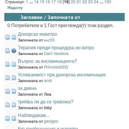
Страници:
1
14
15
16
17
18
[
]
20
21
22
23
24
100
...
19
...
Надолу
Заглавие
/
Започната от
0 Потребители и 1 Гост преглежда(т) този раздел.
Донорско инвитро
Започната от
кнс55
Терапия преди процедура ин витро
Започната от
Dani Vasileva
Въпрос за инсеминацията?
Започната от
Princess93💞
Успеваемост при донорска инсеменация
Започната от
andi
за дивна
Започната от Лиа
трябва ли да се тревожа?
Започната от toby
Наблюдавам...
Започната от
gesiges
Кръвообращение и инвитро