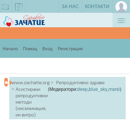
ЗА НАС
КОНТАКТИ
Tog
zachatie@gmail.com
facebook
nav
Начало
Помощ
Вход
Регистрация
www.zachatie.org
Репродуктивно здраве
(Модератори:
deep
,
blue_sky
,
marsi
)
Асистирани
репродуктивни
методи
(инсеминация,
ин витро)