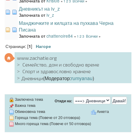
Започната от
Krisi08
«
1
2
3
Всички
»
Дневникът на iv_z
Започната от
iv_z
Манджичките и килцата на пухкава Черна
Писана
Започната от
chattenoire84
«
1
2
3
Всички
»
Страници: [
]
1
Нагоре
www.zachatie.org
Семейство, дом и свободно време
Спорт и здравословно хранене
(Модератор:
rumyanau
)
Дневници
Заключена тема
Отиди на:
Важна тема
Обикновена тема
Анкета
Гореща тема (Повече от 20 отговора)
Много гореща тема (Повече от 50 отговора)