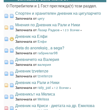
0 Потребители и 1 Гост преглежда(т) този раздел.
Спортен и хранителен дневник на цигуларчето
Започната от
цигу
Мнения по Дневник на Рали и Ники
Започната от
Лазар Радков
«
1
2
3
Всички
»
Дневник на Елфи
Започната от
Елфи
dieta do anoreksiq , a sega?
Започната от
габриелаг98
Дневничето на Валерия
Започната от
валерия
Дневник tzvetenze
Започната от
tzvetenze
Дневник на Рали и Ники
Започната от
rally_pat
«
1
2
Всички
»
Дневникът на Мелиса
Започната от
Melissa
Дневник на Криси - диетата на др. Емилова