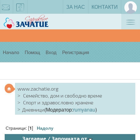
ЗА НАС
КОНТАКТИ
Tog
zachatie@gmail.com
facebook
nav
Начало
Помощ
Вход
Регистрация
www.zachatie.org
Семейство, дом и свободно време
Спорт и здравословно хранене
(Модератор:
rumyanau
)
Дневници
Страници: [
]
1
Надолу
Заглавие
/
Започната от