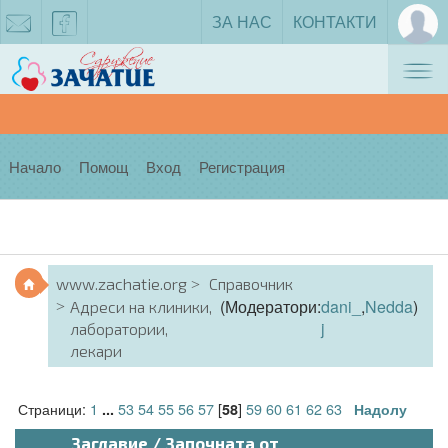
ЗА НАС
КОНТАКТИ
Tog
zachatie@gmail.com
facebook
nav
Начало
Помощ
Вход
Регистрация
www.zachatie.org
Справочник
(Модератори:
dani_
,
Nedda
)
Адреси на клиники,
j
лаборатории,
лекари
Страници:
1
53
54
55
56
57
[
]
59
60
61
62
63
...
58
Надолу
Заглавие
/
Започната от