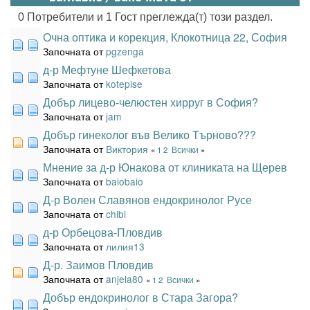
0 Потребители и 1 Гост преглежда(т) този раздел.
Очна оптика и корекция, Клокотница 22, София
Започната от
pgzenga
д-р Мефтуне Шефкетова
Започната от
kotepise
Добър лицево-челюстен хирруг в София?
Започната от
jam
Добър гинеколог във Велико Търново???
Започната от
Виктория
«
1
2
Всички
»
Мнение за д-р Юнакова от клиниката на Щерев
Започната от
baiobaio
Д-р Волен Славянов ендокринолог Русе
Започната от
chibi
д-р Орбецова-Пловдив
Започната от
лилия13
Д-р. Заимов Пловдив
Започната от
anjela80
«
1
2
Всички
»
Добър ендокринолог в Стара Загора?