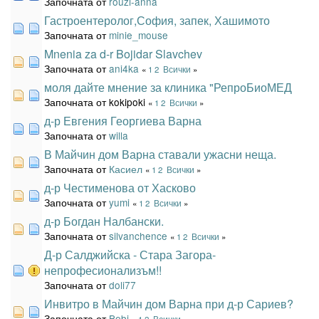
Започната от
rouzi-anna
Гастроентеролог,София, запек, Хашимото
Започната от
minie_mouse
Mnenia za d-r Bojidar Slavchev
Започната от
ani4ka
«
1
2
Всички
»
моля дайте мнение за клиника "РепроБиоМЕД
Започната от kokipoki
«
1
2
Всички
»
д-р Евгения Георгиева Варна
Започната от
willa
В Майчин дом Варна ставали ужасни неща.
Започната от
Касиел
«
1
2
Всички
»
д-р Честименова от Хасково
Започната от
yumi
«
1
2
Всички
»
д-р Богдан Налбански.
Започната от
silvanchence
«
1
2
Всички
»
Д-р Салджийска - Стара Загора-
непрофесионализъм!!
Започната от
doli77
Инвитро в Майчин дом Варна при д-р Сариев?
Започната от
Bebi
«
1
2
Всички
»