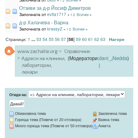
Отзиви за д-р Йосиф Димитров
Започната от
evita1717
«
1
2
Всички
»
д-р Халачева - Варна
Започната от
krassyZ
«
1
2
Всички
»
Страници:
1
53
54
55
56
57
[
]
59
60
61
62
63
...
58
Нагоре
www.zachatie.org
Справочник
(Модератори:
dani_
,
Nedda
)
Адреси на клиники,
j
лаборатории,
лекари
Отиди на:
Обикновена тема
Заключена тема
Гореща тема (Повече от 20 отговора)
Важна тема
Много гореща тема (Повече от 50 отговора)
Анкета